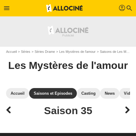
profil
menu
search
Accueil
Séries
Séries Drame
Les Mystères de l'amour
Saisons de Les Mystères de l'amour
Les Mystères de l'amour
Accueil
Saisons et Episodes
Casting
News
Vidéo
Saison 35