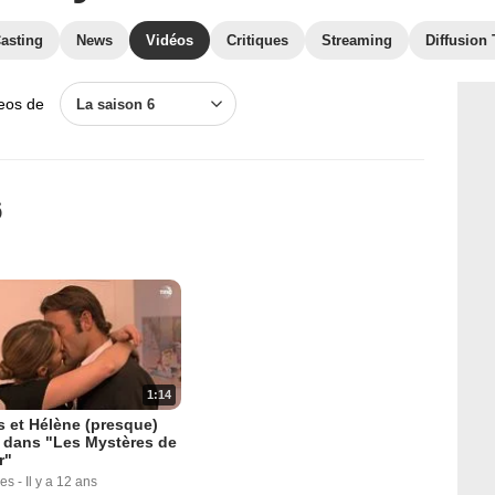
asting
News
Vidéos
Critiques
Streaming
Diffusion
deos de
La saison 6
6
1:14
s et Hélène (presque)
 dans "Les Mystères de
r"
ues
-
Il y a 12 ans