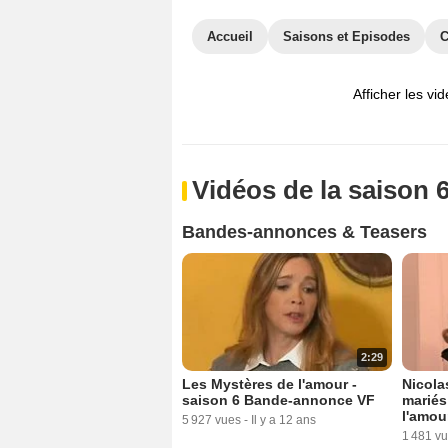
Accueil
Saisons et Episodes
C
Afficher les vi
Vidéos de la saison 
Bandes-annonces & Teasers
2:29
Les Mystères de l'amour -
Nicola
saison 6 Bande-annonce VF
mariés
l'amou
5 927 vues
-
Il y a 12 ans
1 481 v