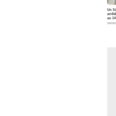
Un Si
arrêt
au 14
samed