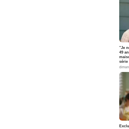
"Je n
49 an
maiso
série 
diman
Exclu