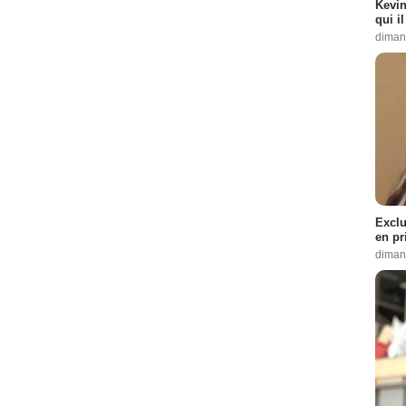
Kevin
qui i
diman
Exclu
en pr
diman