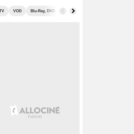
 TV
VOD
Blu-Ray, DVD
Photos
Séries similaires