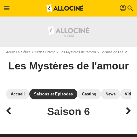
profil
menu
search
Accueil
Séries
Séries Drame
Les Mystères de l'amour
Saisons de Les Mystères de l'amour
Les Mystères de l'amour
Accueil
Saisons et Episodes
Casting
News
Vidéo
Saison 6