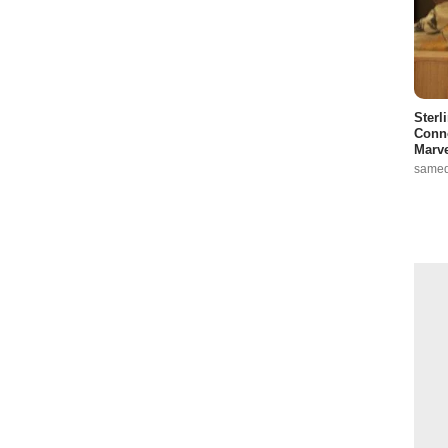
Sterl
Conno
Marve
samed