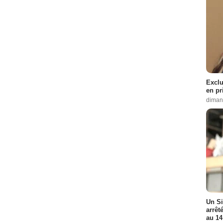
Exclu
en pr
diman
Un Si
arrêt
au 14