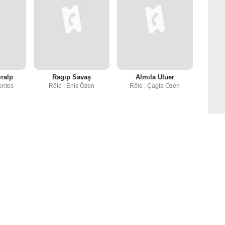
ralp
Ragıp Savaş
Almıla Uluer
entes
Rôle : Enis Özen
Rôle : Çagla Özen