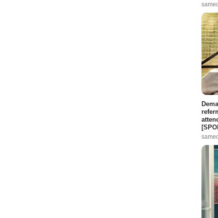
samed
Demai
refer
atten
[SPO
samed