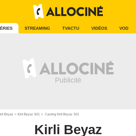
ÉRIES
STREAMING
TVACTU
VIDÉOS
VOD
irli Beyaz
Kirli Beyaz S01
Casting Kirli Beyaz S01
Kirli Beyaz