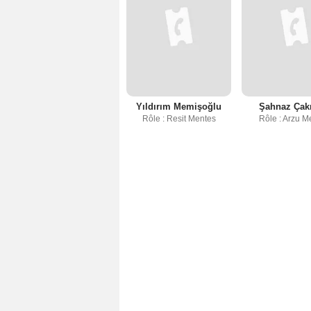
Yıldırım Memişoğlu
Şahnaz Çakı
Rôle : Resit Mentes
Rôle : Arzu M