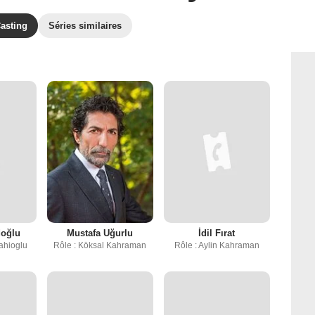
asting
Séries similaires
doğlu
Mustafa Uğurlu
İdil Fırat
pahioglu
Rôle : Köksal Kahraman
Rôle : Aylin Kahraman