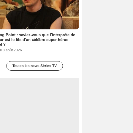
ing Point : saviez-vous que l'interprète de
r est le fils d'un célèbre super-héros
l ?
i 8 août 2026
Toutes les news Séries TV