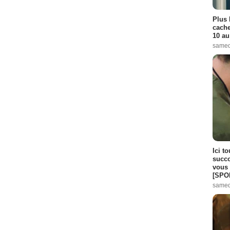
Plus 
cache
10 au
samed
Ici t
succo
vous 
[SPO
samed