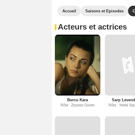
Accueil
Saisons et Episodes
C
Acteurs et actrices
Burcu Kara
Sarp Leven
Rôle : Zeynep Güner
Rôle : Yekta Si