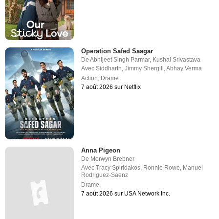
Operation Safed Saagar
De
Abhijeet Singh Parmar
,
Kushal Srivastava
Avec
Siddharth
,
Jimmy Shergill
,
Abhay Verma
Action
,
Drame
7 août 2026 sur Netflix
Anna Pigeon
De
Morwyn Brebner
Avec
Tracy Spiridakos
,
Ronnie Rowe
,
Manuel
Rodriguez-Saenz
Drame
7 août 2026 sur USA Network Inc.