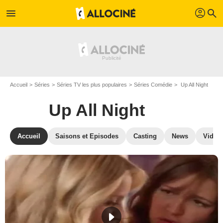
profil
menu
search
Accueil
Séries
Séries TV les plus populaires
Séries Comédie
Up All Night
Up All Night
Accueil
Saisons et Episodes
Casting
News
Vidéo