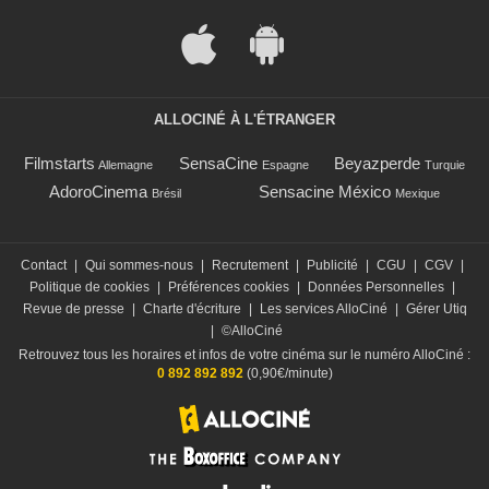
ALLOCINÉ À L'ÉTRANGER
Filmstarts
SensaCine
Beyazperde
Allemagne
Espagne
Turquie
AdoroCinema
Sensacine México
Brésil
Mexique
Contact
|
Qui sommes-nous
|
Recrutement
|
Publicité
|
CGU
|
CGV
|
Politique de cookies
|
Préférences cookies
|
Données Personnelles
|
Revue de presse
|
Charte d'écriture
|
Les services AlloCiné
|
Gérer Utiq
|
©AlloCiné
Retrouvez tous les horaires et infos de votre cinéma sur le numéro AlloCiné :
0 892 892 892
(0,90€/minute)