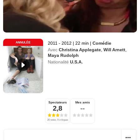
ANNULÉE
2011 - 2012
|
22 min
|
Comédie
Avec
Christina Applegate
,
Will Arnett
,
Maya Rudolph
Nationalité
U.S.A.
Spectateurs
Mes amis
2,8
--
26 notes, 9 critiques