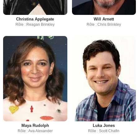
Christina Applegate
Will Arnett
Rôle : Reagan Brinkley
Rôle : Chris Brinkley
Maya Rudolph
Luka Jones
Rôle : Ava Alexander
Rôle : Scott Chafin