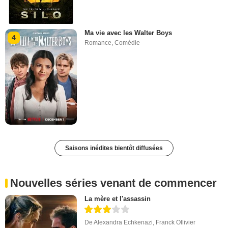
Ma vie avec les Walter Boys
4
Romance
,
Comédie
Saisons inédites bientôt diffusées
Nouvelles séries venant de commencer
La mère et l'assassin
De
Alexandra Echkenazi
,
Franck Ollivier