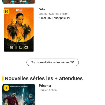
Silo
10
Drame
,
Science Fiction
5 mai 2023 sur Apple TV
Top consultations des séries TV
Nouvelles séries les + attendues
Prisoner
1
Thriller
,
Action