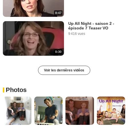
8:47
Up All Night - saison 2 -
épisode 7 Teaser VO
9 416 vues
0:30
Voir les dernières vidéos
Photos