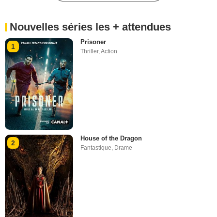
Nouvelles séries les + attendues
Prisoner
1
Thriller
,
Action
House of the Dragon
2
Fantastique
,
Drame