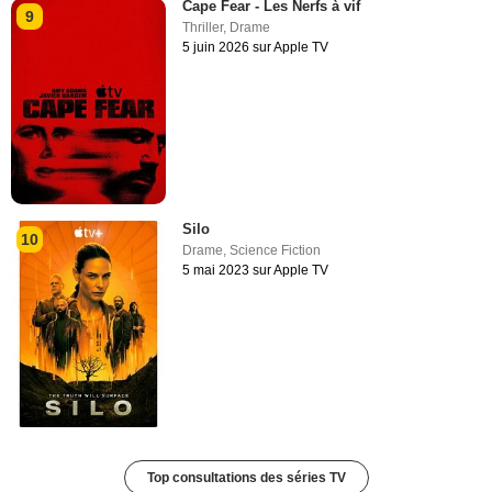
Cape Fear - Les Nerfs à vif
9
Thriller
,
Drame
5 juin 2026 sur Apple TV
Silo
10
Drame
,
Science Fiction
5 mai 2023 sur Apple TV
Top consultations des séries TV