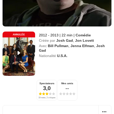
ANNULÉE
2012 - 2013
|
22 min
|
Comédie
Créée par
Josh Gad
,
Jon Lovett
Avec
Bill Pullman
,
Jenna Elfman
,
Josh
Gad
Nationalité
U.S.A.
Spectateurs
Mes amis
3,0
--
19 notes, 2 critiques