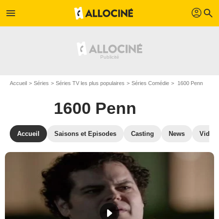
profil
menu
search
Accueil
Séries
Séries TV les plus populaires
Séries Comédie
1600 Penn
1600 Penn
Accueil
Saisons et Episodes
Casting
News
Vidéo