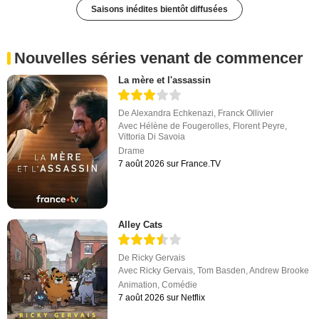
Saisons inédites bientôt diffusées
Nouvelles séries venant de commencer
La mère et l'assassin
De
Alexandra Echkenazi
,
Franck Ollivier
Avec
Hélène de Fougerolles
,
Florent Peyre
,
Vittoria Di Savoia
Drame
7 août 2026 sur France.TV
Alley Cats
De
Ricky Gervais
Avec
Ricky Gervais
,
Tom Basden
,
Andrew Brooke
Animation
,
Comédie
7 août 2026 sur Netflix