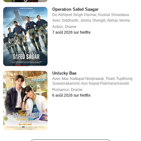
Operation Safed Saagar
De
Abhijeet Singh Parmar
,
Kushal Srivastava
Avec
Siddharth
,
Jimmy Shergill
,
Abhay Verma
Action
,
Drame
7 août 2026 sur Netflix
Unlucky Bae
Avec
Mac Nattapat Nimjirawat
,
Tham Tupthong
Suwanrakanont
,
Aun Napat Patcharachavalit
Romance
,
Drame
6 août 2026 sur Netflix