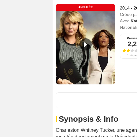
ANNULÉE
2014 - 
Créée p
Avec
Kat
Nationali
Press
2,2
9 critique
Synopsis & Info
Charleston Whitney Tucker, une agen
recrutée directement par la Président