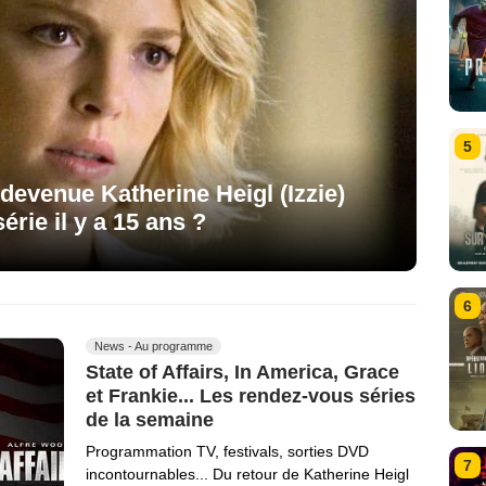
5
devenue Katherine Heigl (Izzie)
érie il y a 15 ans ?
6
News - Au programme
State of Affairs, In America, Grace
et Frankie... Les rendez-vous séries
de la semaine
Programmation TV, festivals, sorties DVD
7
incontournables... Du retour de Katherine Heigl