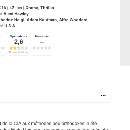
2015
|
42 min
|
Drame
,
Thriller
ar
Alexi Hawley
herine Heigl
,
Adam Kaufman
,
Alfre Woodard
té
U.S.A.
e
Spectateurs
Mes amis
2,6
--
s
85 notes, 8 critiques
t de la CIA aux méthodes peu orthodoxes, a été
e des Etats-Unis pour devenir sa conseillère spéciale.