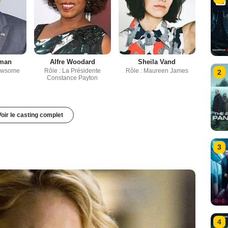
man
Alfre Woodard
Sheila Vand
Newsome
Rôle : La Présidente
Rôle : Maureen James
2
Constance Payton
Voir le casting complet
3
4