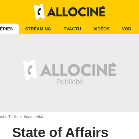
ÉRIES
STREAMING
TVACTU
VIDÉOS
VOD
éries Thriller
State of Affairs
State of Affairs