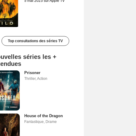
5 mai 2023 sur Apple TV
Top consultations des séries TV
uvelles séries les +
tendues
Prisoner
Thriller
,
Action
House of the Dragon
Fantastique
,
Drame