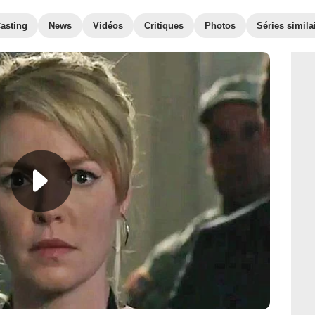
asting
News
Vidéos
Critiques
Photos
Séries simila