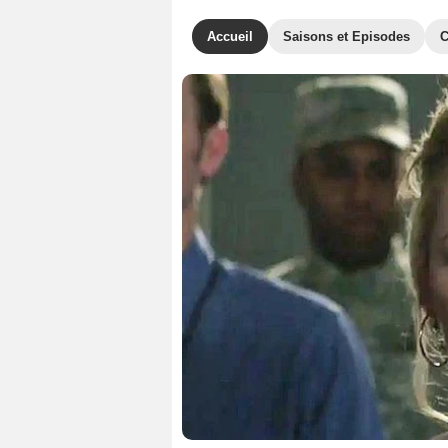
Accueil
Saisons et Episodes
C