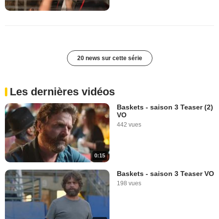
20 news sur cette série
Les dernières vidéos
Baskets - saison 3 Teaser (2)
VO
442 vues
0:15
Baskets - saison 3 Teaser VO
198 vues