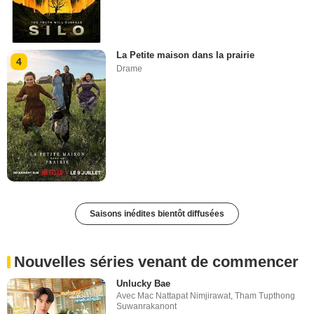
La Petite maison dans la prairie
4
Drame
Saisons inédites bientôt diffusées
Nouvelles séries venant de commencer
Unlucky Bae
Avec
Mac Nattapat Nimjirawat
,
Tham Tupthong
Suwanrakanont