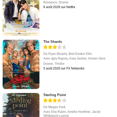
Romance
,
Drame
6 août 2026 sur Netflix
The Shards
De
Ryan Murphy
,
Bret Easton Ellis
Avec
Igby Rigney
,
Kaia Gerber
,
Homer Gere
Drame
,
Thriller
5 août 2026 sur FX Networks
Sterling Point
De
Megan Park
Avec
Ella Rubin
,
Amélie Hoeferle
,
Jacob
Whiteduck-Lavoie