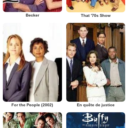
Becker
That '70s Show
En quête de justice
For the People (2002)