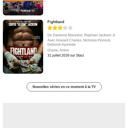
Fightland
De
Damione Macedon
,
Raphael Jackson Jr.
Avec
Howard Charles
,
Nicholas Pinnock
,
Deborah Ayorinde
Drame
,
Action
31 juillet 2026 sur Starz
Nouvelles séries en ce moment à la TV