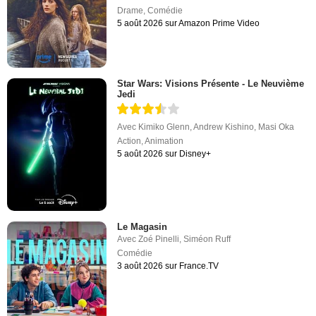
Drame
,
Comédie
5 août 2026 sur Amazon Prime Video
Star Wars: Visions Présente - Le Neuvième
Jedi
Avec
Kimiko Glenn
,
Andrew Kishino
,
Masi Oka
Action
,
Animation
5 août 2026 sur Disney+
Le Magasin
Avec
Zoé Pinelli
,
Siméon Ruff
Comédie
3 août 2026 sur France.TV