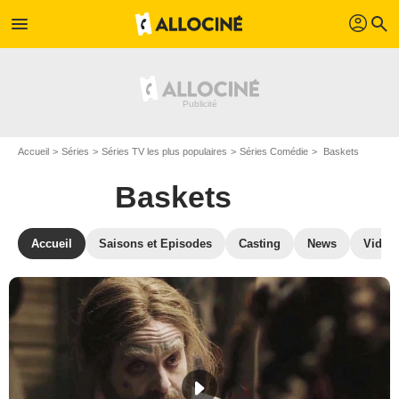
profil
menu
search
Accueil
Séries
Séries TV les plus populaires
Séries Comédie
Baskets
Baskets
Accueil
Saisons et Episodes
Casting
News
Vidéo