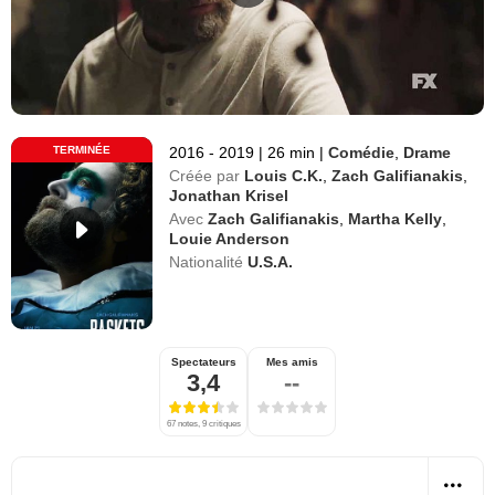
TERMINÉE
2016 - 2019
|
26 min
|
Comédie
,
Drame
Créée par
Louis C.K.
,
Zach Galifianakis
,
Jonathan Krisel
Avec
Zach Galifianakis
,
Martha Kelly
,
Louie Anderson
Nationalité
U.S.A.
Spectateurs
Mes amis
3,4
--
67 notes, 9 critiques