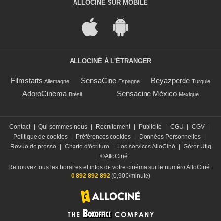
ALLOCINÉ SUR MOBILE
ALLOCINÉ À L'ÉTRANGER
Filmstarts
SensaCine
Beyazperde
Allemagne
Espagne
Turquie
AdoroCinema
Sensacine México
Brésil
Mexique
Contact
|
Qui sommes-nous
|
Recrutement
|
Publicité
|
CGU
|
CGV
|
Politique de cookies
|
Préférences cookies
|
Données Personnelles
|
Revue de presse
|
Charte d'écriture
|
Les services AlloCiné
|
Gérer Utiq
|
©AlloCiné
Retrouvez tous les horaires et infos de votre cinéma sur le numéro AlloCiné :
0 892 892 892
(0,90€/minute)