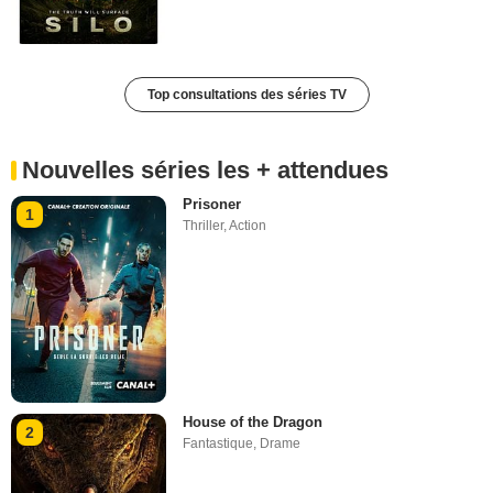
Top consultations des séries TV
Nouvelles séries les + attendues
Prisoner
1
Thriller
,
Action
House of the Dragon
2
Fantastique
,
Drame