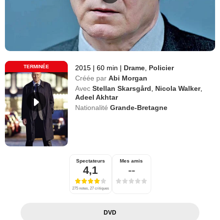
TERMINÉE
2015
|
60 min
|
Drame
,
Policier
Créée par
Abi Morgan
Avec
Stellan Skarsgård
,
Nicola Walker
,
Adeel Akhtar
Nationalité
Grande-Bretagne
Spectateurs
Mes amis
4,1
--
275 notes, 27 critiques
DVD