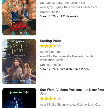
De
Ryan Murphy
,
Bret Easton Ellis
Avec
Igby Rigney
,
Kaia Gerber
,
Homer Gere
Drame
,
Thriller
5 août 2026 sur FX Networks
Sterling Point
De
Megan Park
Avec
Ella Rubin
,
Amélie Hoeferle
,
Jacob
Whiteduck-Lavoie
Drame
,
Comédie
5 août 2026 sur Amazon Prime Video
Star Wars: Visions Présente - Le Neuvième
Jedi
Avec
Kimiko Glenn
,
Andrew Kishino
,
Masi Oka