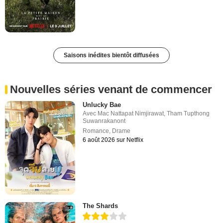
Saisons inédites bientôt diffusées
Nouvelles séries venant de commencer
Unlucky Bae
Avec
Mac Nattapat Nimjirawat
,
Tham Tupthong
Suwanrakanont
Romance
,
Drame
6 août 2026 sur Netflix
The Shards