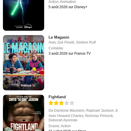
Action
,
Animation
5 août 2026 sur Disney+
Le Magasin
Avec
Zoé Pinelli
,
Siméon Ruff
Comédie
3 août 2026 sur France.TV
Fightland
De
Damione Macedon
,
Raphael Jackson Jr.
Avec
Howard Charles
,
Nicholas Pinnock
,
Deborah Ayorinde
Drame
,
Action