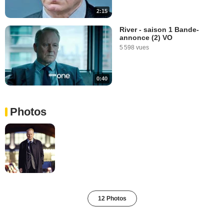
2:15
River - saison 1 Bande-
annonce (2) VO
5 598 vues
0:40
Photos
12 Photos