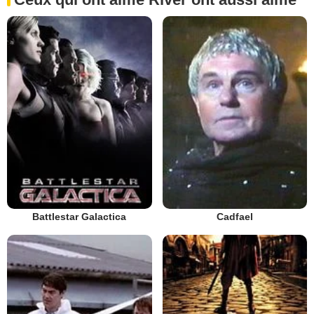
Battlestar Galactica
Cadfael