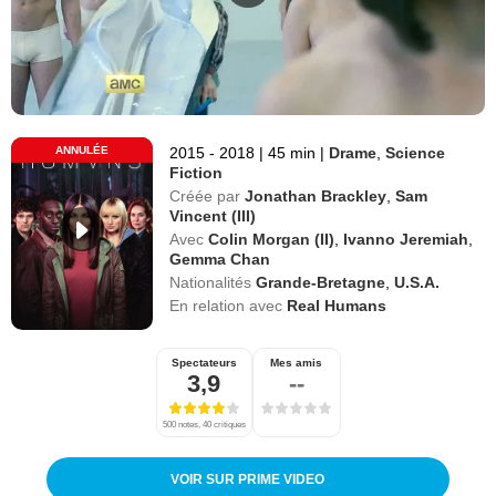
ANNULÉE
2015 - 2018
|
45 min
|
Drame
,
Science
Fiction
Créée par
Jonathan Brackley
,
Sam
Vincent (III)
Avec
Colin Morgan (II)
,
Ivanno Jeremiah
,
Gemma Chan
Nationalités
Grande-Bretagne
,
U.S.A.
En relation avec
Real Humans
Spectateurs
Mes amis
3,9
--
500 notes, 40 critiques
VOIR SUR PRIME VIDEO