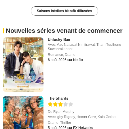
Saisons inédites bientôt diffusées
Nouvelles séries venant de commencer
Unlucky Bae
Avec
Mac Nattapat Nimjirawat
,
Tham Tupthong
Suwanrakanont
Romance
,
Drame
6 août 2026 sur Netflix
The Shards
De
Ryan Murphy
Avec
Igby Rigney
,
Homer Gere
,
Kaia Gerber
Drame
,
Thriller
5 août 2026 sur FX Networks