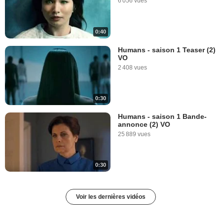
6 056 vues
0:40
Humans - saison 1 Teaser (2)
VO
2 408 vues
0:30
Humans - saison 1 Bande-
annonce (2) VO
25 889 vues
0:30
Voir les dernières vidéos