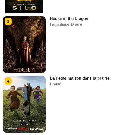
House of the Dragon
3
Fantastique
,
Drame
La Petite maison dans la prairie
4
Drame