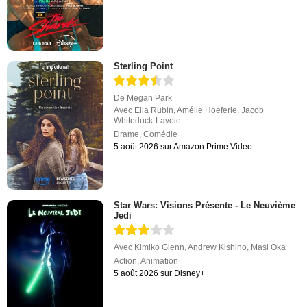
Sterling Point
De
Megan Park
Avec
Ella Rubin
,
Amélie Hoeferle
,
Jacob
Whiteduck-Lavoie
Drame
,
Comédie
5 août 2026 sur Amazon Prime Video
Star Wars: Visions Présente - Le Neuvième
Jedi
Avec
Kimiko Glenn
,
Andrew Kishino
,
Masi Oka
Action
,
Animation
5 août 2026 sur Disney+