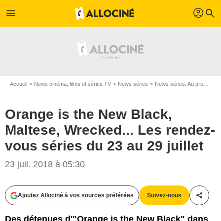
profil
menu
search
Accueil
News cinéma, films et séries TV
News séries
News séries: Au programme
Orange is the New Black,
Maltese, Wrecked... Les rendez-
vous séries du 23 au 29 juillet
23 juil. 2018 à 05:30
Capture d'écran
Ajoutez Allociné à vos sources préférées
Suivez-nous
Partag
Des détenues d'"Orange is the New Black" dans