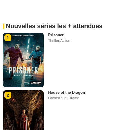
Nouvelles séries les + attendues
Prisoner
1
Thriller
,
Action
House of the Dragon
2
Fantastique
,
Drame