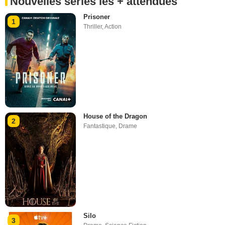
Nouvelles séries les + attendues
Prisoner
1
Thriller
,
Action
House of the Dragon
2
Fantastique
,
Drame
Silo
3