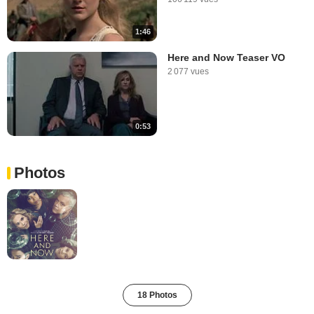
1:46
Here and Now Teaser VO
2 077 vues
0:53
Photos
18 Photos