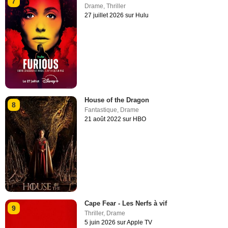
7
Drame
,
Thriller
27 juillet 2026 sur Hulu
House of the Dragon
8
Fantastique
,
Drame
21 août 2022 sur HBO
Cape Fear - Les Nerfs à vif
9
Thriller
,
Drame
5 juin 2026 sur Apple TV