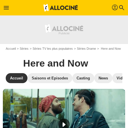
profil
menu
search
Accueil
Séries
Séries TV les plus populaires
Séries Drame
Here and Now
Here and Now
Accueil
Saisons et Episodes
Casting
News
Vidéo