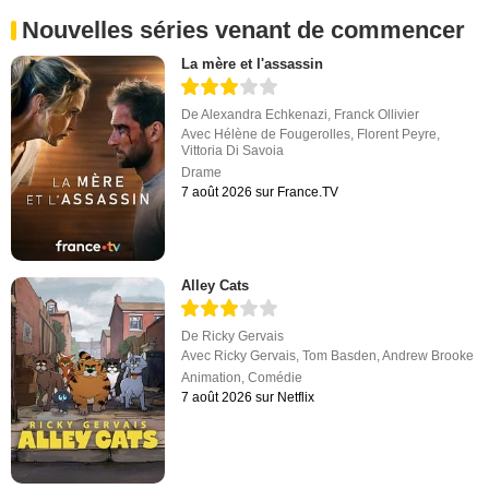
Nouvelles séries venant de commencer
La mère et l'assassin
De
Alexandra Echkenazi
,
Franck Ollivier
Avec
Hélène de Fougerolles
,
Florent Peyre
,
Vittoria Di Savoia
Drame
7 août 2026 sur France.TV
Alley Cats
De
Ricky Gervais
Avec
Ricky Gervais
,
Tom Basden
,
Andrew Brooke
Animation
,
Comédie
7 août 2026 sur Netflix