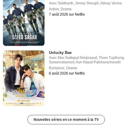
Avec
Siddharth
,
Jimmy Shergill
,
Abhay Verma
Action
,
Drame
7 août 2026 sur Netflix
Unlucky Bae
Avec
Mac Nattapat Nimjirawat
,
Tham Tupthong
Suwanrakanont
,
Aun Napat Patcharachavalit
Romance
,
Drame
6 août 2026 sur Netflix
Nouvelles séries en ce moment à la TV