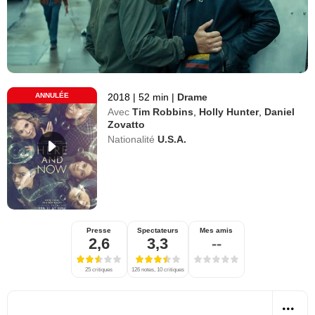
ANNULÉE
2018
|
52 min
|
Drame
Avec
Tim Robbins
,
Holly Hunter
,
Daniel
Zovatto
Nationalité
U.S.A.
Presse
Spectateurs
Mes amis
2,6
3,3
--
25 critiques
126 notes, 10 critiques