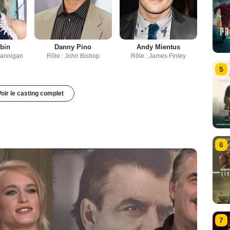
bin
Danny Pino
Andy Mientus
 Lannigan
Rôle : John Bishop
Rôle : James Finley
5
Voir le casting complet
6
7