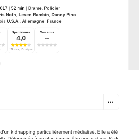
2017
|
52 min
|
Drame
,
Policier
ris Noth
,
Leven Rambin
,
Danny Pino
tés
U.S.A.
,
Allemagne
,
France
e
Spectateurs
Mes amis
4,0
--
s
172 notes, 16 critiques
d'un kidnapping particulièrement médiatisé. Elle a été
oth. Déterminée à ne plus jamais être une victime, Kick