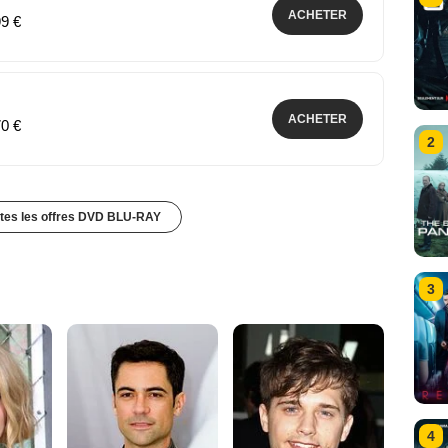
ACHETER
99 €
ACHETER
70 €
2
utes les offres DVD BLU-RAY
3
4