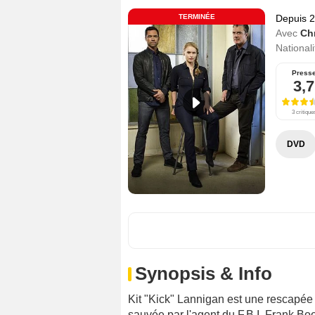
TERMINÉE
Depuis 
Avec
Ch
Nationali
Press
3,7
3 critique
DVD
Synopsis & Info
Kit "Kick" Lannigan est une rescapée 
sauvée par l'agent du F.B.I. Frank Bo