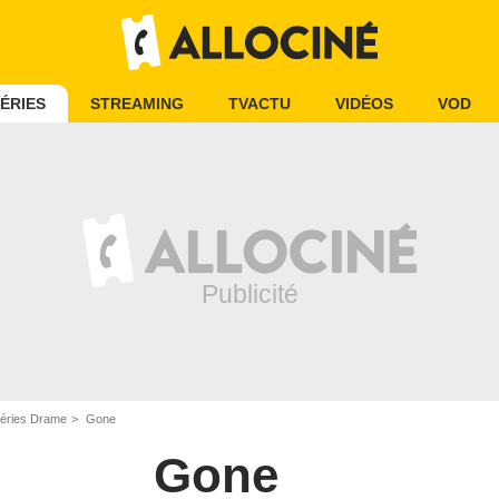
ÉRIES
STREAMING
TVACTU
VIDÉOS
VOD
éries Drame
Gone
Gone