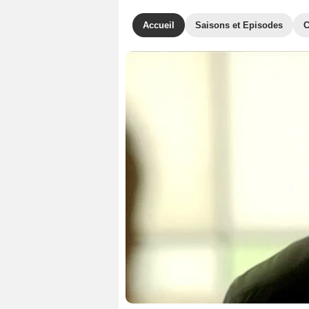
Accueil
Saisons et Episodes
C