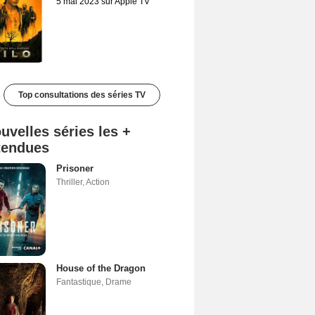
5 mai 2023 sur Apple TV
Top consultations des séries TV
uvelles séries les +
tendues
Prisoner
Thriller
,
Action
House of the Dragon
Fantastique
,
Drame