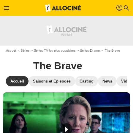
profil
menu
search
Accueil
Séries
Séries TV les plus populaires
Séries Drame
The Brave
The Brave
Accueil
Saisons et Episodes
Casting
News
Vidéo