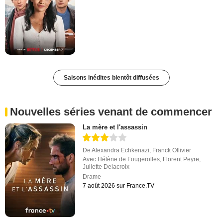
Saisons inédites bientôt diffusées
Nouvelles séries venant de commencer
La mère et l'assassin
De
Alexandra Echkenazi
,
Franck Ollivier
Avec
Hélène de Fougerolles
,
Florent Peyre
,
Juliette Delacroix
Drame
7 août 2026 sur France.TV