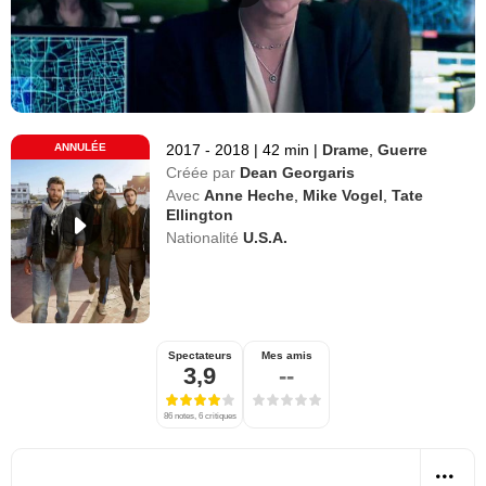
ANNULÉE
2017 - 2018
|
42 min
|
Drame
,
Guerre
Créée par
Dean Georgaris
Avec
Anne Heche
,
Mike Vogel
,
Tate
Ellington
Nationalité
U.S.A.
Spectateurs
Mes amis
3,9
--
86 notes, 6 critiques