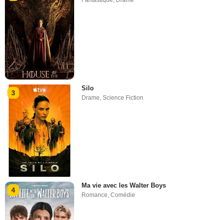
Fantastique
,
Drame
Silo
3
Drame
,
Science Fiction
Ma vie avec les Walter Boys
4
Romance
,
Comédie