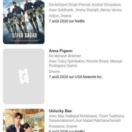
De
Abhijeet Singh Parmar
,
Kushal Srivastava
Avec
Siddharth
,
Jimmy Shergill
,
Abhay Verma
Action
,
Drame
7 août 2026 sur Netflix
Anna Pigeon
De
Morwyn Brebner
Avec
Tracy Spiridakos
,
Ronnie Rowe
,
Manuel
Rodriguez-Saenz
Drame
7 août 2026 sur USA Network Inc.
Unlucky Bae
Avec
Mac Nattapat Nimjirawat
,
Tham Tupthong
Suwanrakanont
,
Aun Napat Patcharachavalit
Romance
,
Drame
6 août 2026 sur Netflix