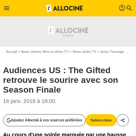
profil
menu
search
Accueil
News cinéma, films et séries TV
News séries TV
Actus Tournage Séries TV
Audiences US : The Gifted
retrouve le sourire avec son
Season Finale
16 janv. 2018 à 18:00
Eliza Morse/FOX
Ajoutez Allociné à vos sources préférées
Suivez-nous
Partag
Au cours d'une soirée marquée par une hausse