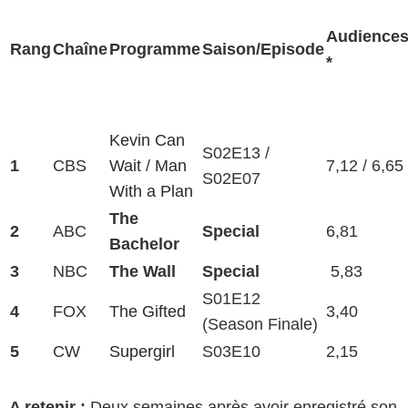
Audience
Rang
Chaîne
Programme
Saison/Episode
*
Kevin Can
S02E13 /
1
CBS
Wait
/
Man
7,12 / 6,65
S02E07
With a Plan
The
2
ABC
Special
6,81
Bachelor
3
NBC
The Wall
Special
5,83
S01E12
4
FOX
The Gifted
3,40
(Season Finale)
5
CW
Supergirl
S03E10
2,15
A retenir :
Deux semaines après avoir enregistré son