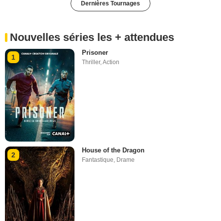
Dernières Tournages
Nouvelles séries les + attendues
Prisoner
1
Thriller
,
Action
House of the Dragon
2
Fantastique
,
Drame