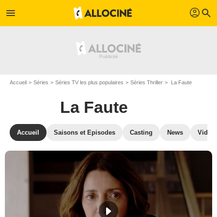
profil
menu
search
Accueil
Séries
Séries TV les plus populaires
Séries Thriller
La Faute
La Faute
Accueil
Saisons et Episodes
Casting
News
Vidéo