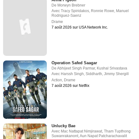
De
Morwyn Brebner
Avec
Tracy Spiridakos
,
Ronnie Rowe
,
Manuel
Rodriguez-Saenz
Drame
7 août 2026 sur USA Network Inc.
Operation Safed Saagar
De
Abhijeet Singh Parmar
,
Kushal Srivastava
Avec
Harssh Singh
,
Siddharth
,
Jimmy Shergill
Action
,
Drame
7 août 2026 sur Netflix
Unlucky Bae
Avec
Mac Nattapat Nimjirawat
,
Tham Tupthong
Suwanrakanont
,
Aun Napat Patcharachavalit