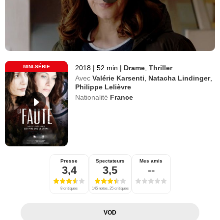
MINI-SÉRIE
2018
|
52 min
|
Drame
,
Thriller
Avec
Valérie Karsenti
,
Natacha Lindinger
,
Philippe Lelièvre
Nationalité
France
Presse
Spectateurs
Mes amis
3,4
3,5
--
8 critiques
145 notes, 25 critiques
VOD