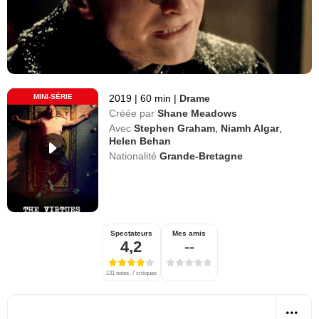
MINI-SÉRIE
2019
|
60 min
|
Drame
Créée par
Shane Meadows
Avec
Stephen Graham
,
Niamh Algar
,
Helen Behan
Nationalité
Grande-Bretagne
Spectateurs
Mes amis
4,2
--
131 notes, 7 critiques