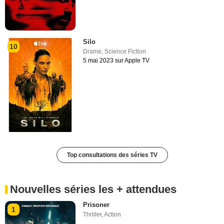
Silo
10
Drame
,
Science Fiction
5 mai 2023 sur Apple TV
Top consultations des séries TV
Nouvelles séries les + attendues
Prisoner
1
Thriller
,
Action