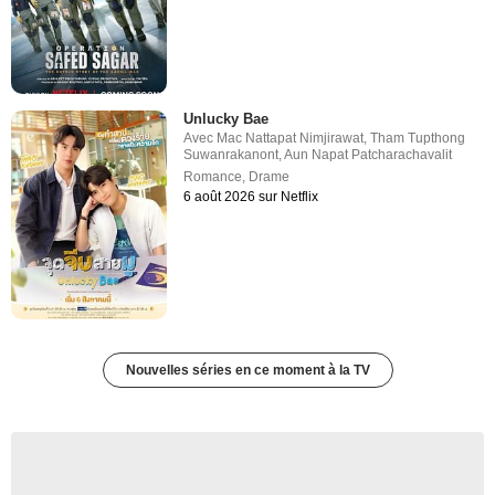
Unlucky Bae
Avec
Mac Nattapat Nimjirawat
,
Tham Tupthong
Suwanrakanont
,
Aun Napat Patcharachavalit
Romance
,
Drame
6 août 2026 sur Netflix
Nouvelles séries en ce moment à la TV