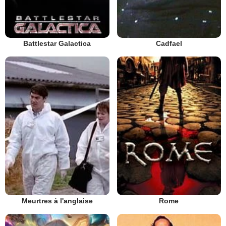
Battlestar Galactica
Cadfael
Meurtres à l'anglaise
Rome