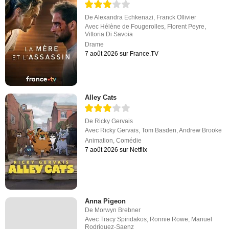
De
Alexandra Echkenazi
,
Franck Ollivier
Avec
Hélène de Fougerolles
,
Florent Peyre
,
Vittoria Di Savoia
Drame
7 août 2026 sur France.TV
Alley Cats
De
Ricky Gervais
Avec
Ricky Gervais
,
Tom Basden
,
Andrew Brooke
Animation
,
Comédie
7 août 2026 sur Netflix
Anna Pigeon
De
Morwyn Brebner
Avec
Tracy Spiridakos
,
Ronnie Rowe
,
Manuel
Rodriguez-Saenz