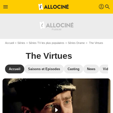
profil
menu
search
Accueil
Séries
Séries TV les plus populaires
Séries Drame
The Virtues
The Virtues
Accueil
Saisons et Episodes
Casting
News
Vidéo