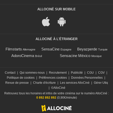
ALLOCINÉ SUR MOBILE
ALLOCINÉ À L'ÉTRANGER
Filmstarts
SensaCine
Beyazperde
Allemagne
Espagne
Turquie
AdoroCinema
Sensacine México
Brésil
Mexique
Contact
|
Qui sommes-nous
|
Recrutement
|
Publicité
|
CGU
|
CGV
|
Politique de cookies
|
Préférences cookies
|
Données Personnelles
|
Revue de presse
|
Charte d'écriture
|
Les services AlloCiné
|
Gérer Utiq
|
©AlloCiné
Retrouvez tous les horaires et infos de votre cinéma sur le numéro AlloCiné :
0 892 892 892
(0,90€/minute)