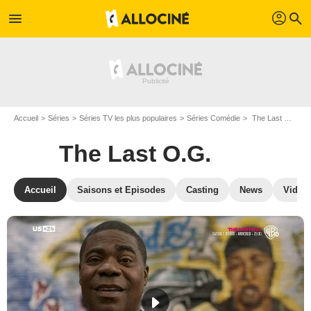
profil
menu
search
Accueil
Séries
Séries TV les plus populaires
Séries Comédie
The Last O.G.
The Last O.G.
Accueil
Saisons et Episodes
Casting
News
Vidéo