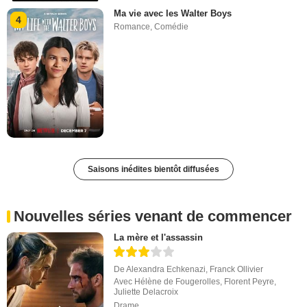
Ma vie avec les Walter Boys
4
Romance
,
Comédie
Saisons inédites bientôt diffusées
Nouvelles séries venant de commencer
La mère et l'assassin
De
Alexandra Echkenazi
,
Franck Ollivier
Avec
Hélène de Fougerolles
,
Florent Peyre
,
Juliette Delacroix
Drame