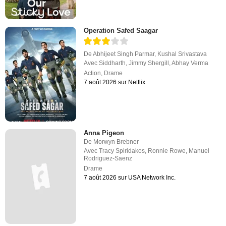
Operation Safed Saagar
De
Abhijeet Singh Parmar
,
Kushal Srivastava
Avec
Siddharth
,
Jimmy Shergill
,
Abhay Verma
Action
,
Drame
7 août 2026 sur Netflix
Anna Pigeon
De
Morwyn Brebner
Avec
Tracy Spiridakos
,
Ronnie Rowe
,
Manuel
Rodriguez-Saenz
Drame
7 août 2026 sur USA Network Inc.