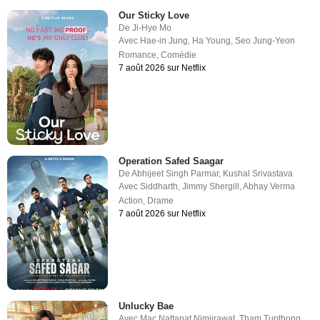
Our Sticky Love
De
Ji-Hye Mo
Avec
Hae-in Jung
,
Ha Young
,
Seo Jung-Yeon
Romance
,
Comédie
7 août 2026 sur Netflix
Operation Safed Saagar
De
Abhijeet Singh Parmar
,
Kushal Srivastava
Avec
Siddharth
,
Jimmy Shergill
,
Abhay Verma
Action
,
Drame
7 août 2026 sur Netflix
Unlucky Bae
Avec
Mac Nattapat Nimjirawat
,
Tham Tupthong