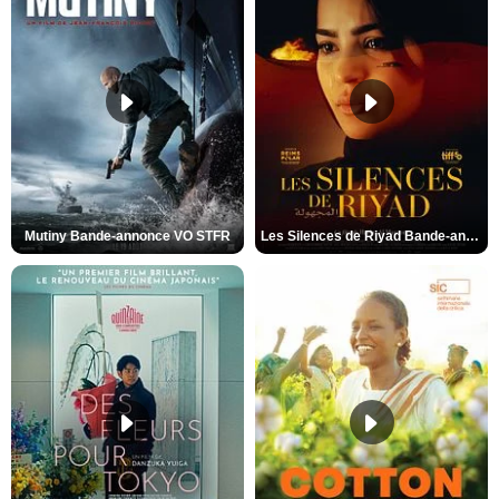
Mutiny Bande-annonce VO STFR
Les Silences de Riyad Bande-annonce VO STFR