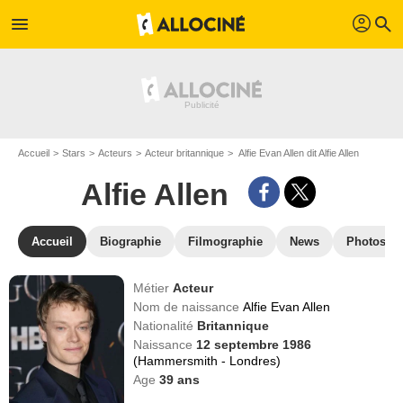
profil
menu
search
Accueil
Stars
Acteurs
Acteur britannique
Alfie Evan Allen dit Alfie Allen
Alfie Allen
Accueil
Biographie
Filmographie
News
Photos
Métier
Acteur
Nom de naissance
Alfie Evan Allen
Nationalité
Britannique
Naissance
12 septembre 1986
(Hammersmith - Londres)
Age
39
ans