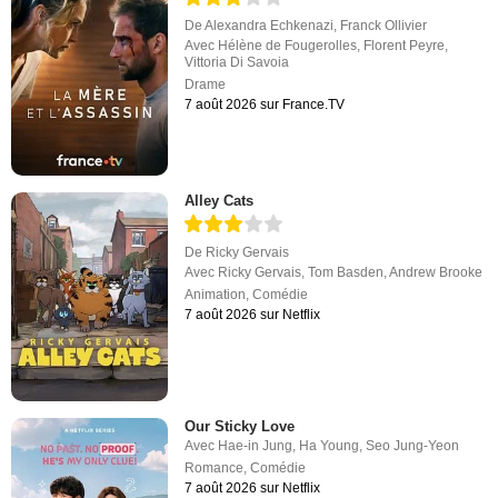
De
Alexandra Echkenazi
,
Franck Ollivier
Avec
Hélène de Fougerolles
,
Florent Peyre
,
Vittoria Di Savoia
Drame
7 août 2026 sur France.TV
Alley Cats
De
Ricky Gervais
Avec
Ricky Gervais
,
Tom Basden
,
Andrew Brooke
Animation
,
Comédie
7 août 2026 sur Netflix
Our Sticky Love
Avec
Hae-in Jung
,
Ha Young
,
Seo Jung-Yeon
Romance
,
Comédie
7 août 2026 sur Netflix