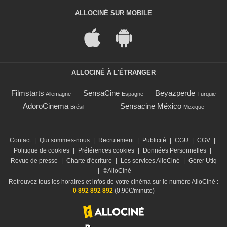
ALLOCINÉ SUR MOBILE
ALLOCINÉ À L'ÉTRANGER
Filmstarts
SensaCine
Beyazperde
Allemagne
Espagne
Turquie
AdoroCinema
Sensacine México
Brésil
Mexique
Contact
|
Qui sommes-nous
|
Recrutement
|
Publicité
|
CGU
|
CGV
|
Politique de cookies
|
Préférences cookies
|
Données Personnelles
|
Revue de presse
|
Charte d'écriture
|
Les services AlloCiné
|
Gérer Utiq
|
©AlloCiné
Retrouvez tous les horaires et infos de votre cinéma sur le numéro AlloCiné :
0 892 892 892
(0,90€/minute)