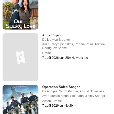
Anna Pigeon
De
Morwyn Brebner
Avec
Tracy Spiridakos
,
Ronnie Rowe
,
Manuel
Rodriguez-Saenz
Drame
7 août 2026 sur USA Network Inc.
Operation Safed Saagar
De
Abhijeet Singh Parmar
,
Kushal Srivastava
Avec
Harssh Singh
,
Siddharth
,
Jimmy Shergill
Action
,
Drame
7 août 2026 sur Netflix