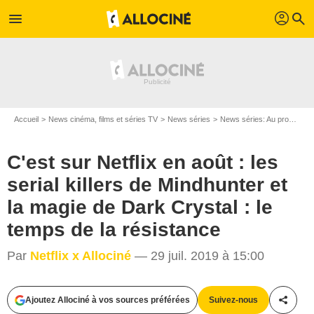
profil
menu
search
Accueil
News cinéma, films et séries TV
News séries
News séries: Au programme
C'est sur Netflix en août : les
serial killers de Mindhunter et
la magie de Dark Crystal : le
temps de la résistance
Par
Netflix x Allociné
— 29 juil. 2019 à 15:00
Ajoutez Allociné à vos sources préférées
Suivez-nous
Partag