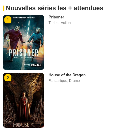
Nouvelles séries les + attendues
Prisoner
1
Thriller
,
Action
House of the Dragon
2
Fantastique
,
Drame