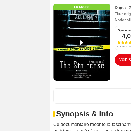
EN COURS
Depuis 
Titre orig
Nationali
Spectate
4,0
76 notes, 3 cri
VOIR 
Synopsis & Info
Ce documentaire raconte la fascinant
policiers accusé d’avoir tué sa femm