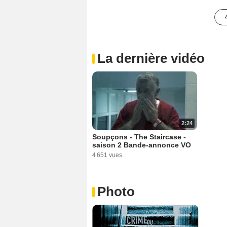
La dernière vidéo
2:24
Soupçons - The Staircase -
saison 2 Bande-annonce VO
4 651 vues
Photo