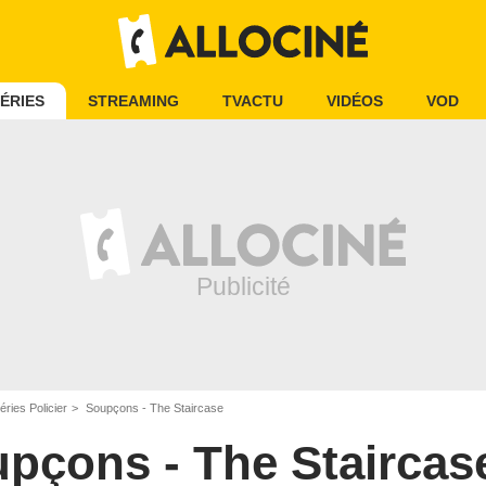
ÉRIES
STREAMING
TVACTU
VIDÉOS
VOD
éries Policier
Soupçons - The Staircase
pçons - The Staircas