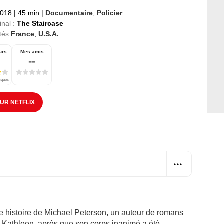
2018
|
45 min
|
Documentaire
,
Policier
inal :
The Staircase
tés
France
,
U.S.A.
urs
Mes amis
--
tiques
SUR NETFLIX
e histoire de Michael Peterson, un auteur de romans
e Kathleen, après que son corps inanimé a été