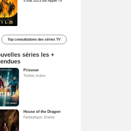
5 mai 2023 sur Apple TV
Top consultations des séries TV
uvelles séries les +
tendues
Prisoner
Thriller
,
Action
House of the Dragon
Fantastique
,
Drame