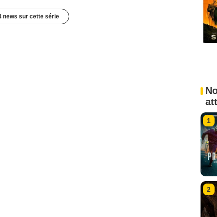
4 news sur cette série
No
at
1
2