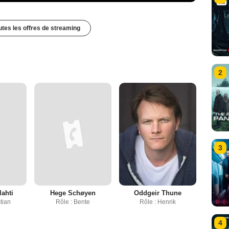
outes les offres de streaming
2
3
lahti
Hege Schøyen
Oddgeir Thune
tian
Rôle : Bente
Rôle : Henrik
4