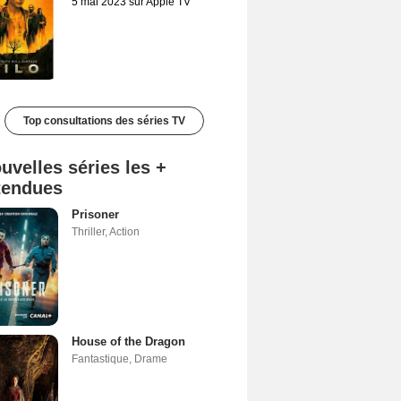
5 mai 2023 sur Apple TV
Top consultations des séries TV
uvelles séries les +
tendues
Prisoner
Thriller
,
Action
House of the Dragon
Fantastique
,
Drame