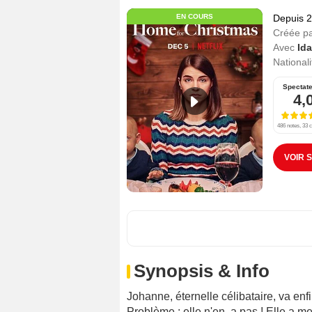
EN COURS
Depuis 
Créée p
Avec
Ida
Nationali
Spectat
4,
486 notes, 33 c
VOIR 
Synopsis & Info
Johanne, éternelle célibataire, va enf
Problème : elle n'en a pas ! Elle a men