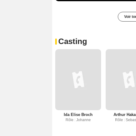
Voir t
Casting
Ida Elise Broch
Arthur Haka
Rôle : Johanne
Rôle : Sebas