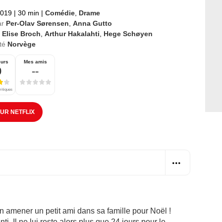
2019
|
30 min
|
Comédie
,
Drame
ar
Per-Olav Sørensen
,
Anna Gutto
 Elise Broch
,
Arthur Hakalahti
,
Hege Schøyen
té
Norvège
eurs
Mes amis
0
--
ritiques
SUR NETFLIX
in amener un petit ami dans sa famille pour Noël !
ti. Il ne lui reste alors plus que 24 jours pour le