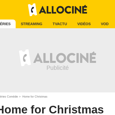
ÉRIES
STREAMING
TVACTU
VIDÉOS
VOD
éries Comédie
Home for Christmas
Home for Christmas