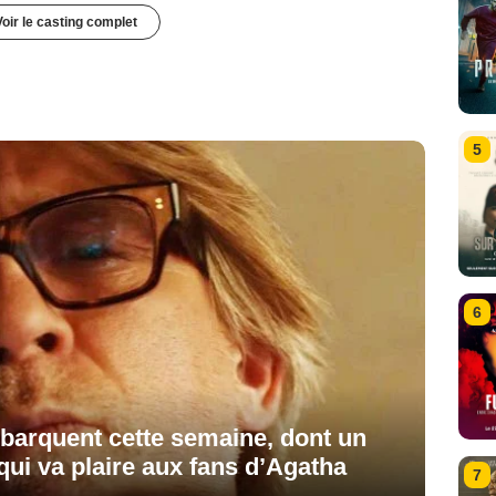
Voir le casting complet
5
6
ébarquent cette semaine, dont un
 qui va plaire aux fans d’Agatha
7