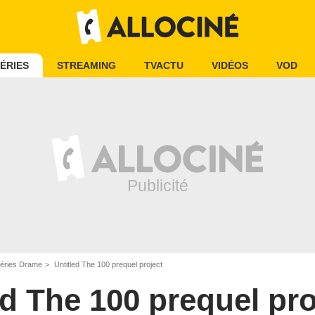
ÉRIES
STREAMING
TVACTU
VIDÉOS
VOD
éries Drame
Untitled The 100 prequel project
ed The 100 prequel pro