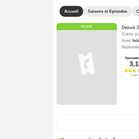
Accueil
Saisons et Episodes
C
PILOTE
Depuis 
Créée p
Avec
Io
Nationali
Spectate
3,1
2 notes