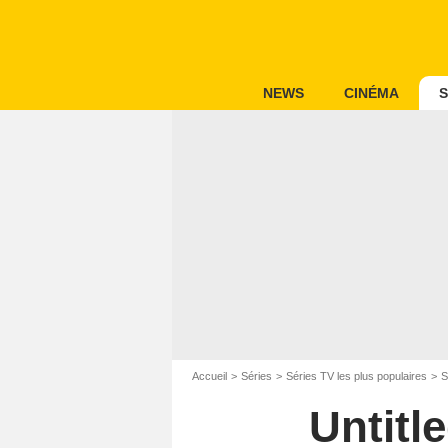
NEWS
CINÉMA
S
Accueil
Séries
Séries TV les plus populaires
S
Untitl