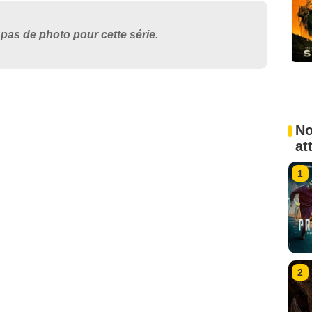
pas de photo pour cette série.
No
at
1
2