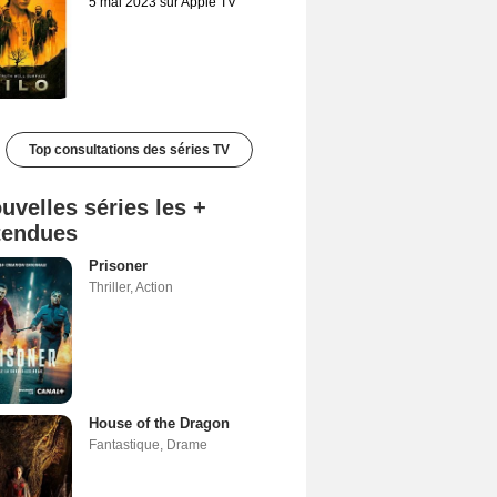
5 mai 2023 sur Apple TV
Top consultations des séries TV
uvelles séries les +
tendues
Prisoner
Thriller
,
Action
House of the Dragon
Fantastique
,
Drame