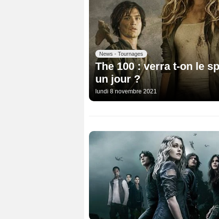
News - Tournages
The 100 : verra t-on le s
un jour ?
lundi 8 novembre 2021