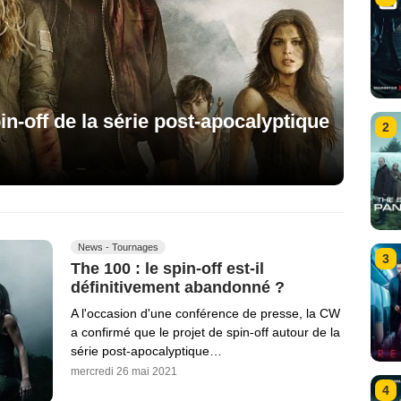
pin-off de la série post-apocalyptique
2
News - Tournages
3
The 100 : le spin-off est-il
définitivement abandonné ?
A l'occasion d'une conférence de presse, la CW
a confirmé que le projet de spin-off autour de la
série post-apocalyptique…
mercredi 26 mai 2021
4