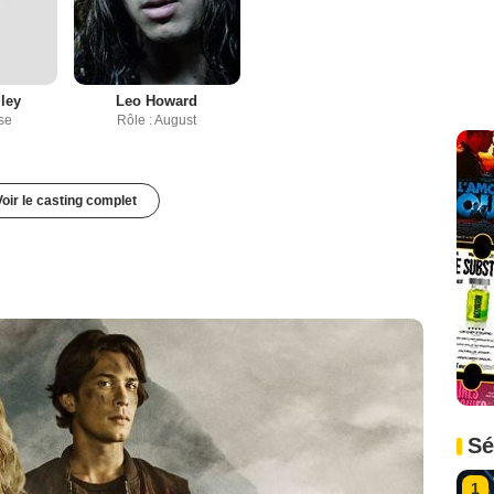
ley
Leo Howard
se
Rôle : August
Voir le casting complet
Sé
1