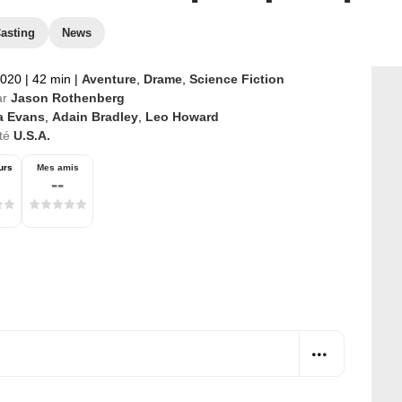
asting
News
2020
|
42 min
|
Aventure
,
Drame
,
Science Fiction
ar
Jason Rothenberg
la Evans
,
Adain Bradley
,
Leo Howard
té
U.S.A.
urs
Mes amis
--