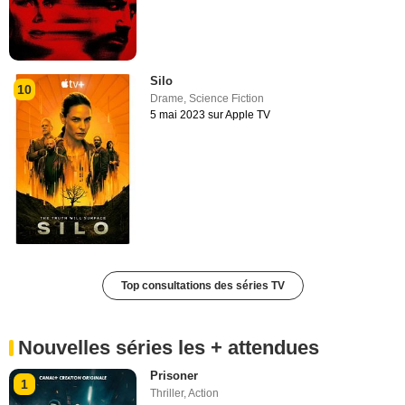
Silo
10
Drame
,
Science Fiction
5 mai 2023 sur Apple TV
Top consultations des séries TV
Nouvelles séries les + attendues
Prisoner
1
Thriller
,
Action