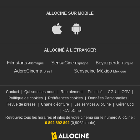
ALLOCINÉ SUR MOBILE
ALLOCINÉ À L'ÉTRANGER
Filmstarts
SensaCine
Beyazperde
Allemagne
Espagne
Turquie
AdoroCinema
Sensacine México
Brésil
Mexique
Contact
|
Qui sommes-nous
|
Recrutement
|
Publicité
|
CGU
|
CGV
|
Politique de cookies
|
Préférences cookies
|
Données Personnelles
|
Revue de presse
|
Charte d'écriture
|
Les services AlloCiné
|
Gérer Utiq
|
©AlloCiné
Retrouvez tous les horaires et infos de votre cinéma sur le numéro AlloCiné :
0 892 892 892
(0,90€/minute)