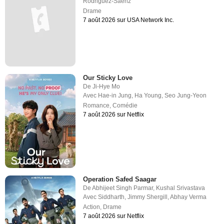
Rodriguez-Saenz
Drame
7 août 2026 sur USA Network Inc.
Our Sticky Love
De
Ji-Hye Mo
Avec
Hae-in Jung
,
Ha Young
,
Seo Jung-Yeon
Romance
,
Comédie
7 août 2026 sur Netflix
Operation Safed Saagar
De
Abhijeet Singh Parmar
,
Kushal Srivastava
Avec
Siddharth
,
Jimmy Shergill
,
Abhay Verma
Action
,
Drame
7 août 2026 sur Netflix