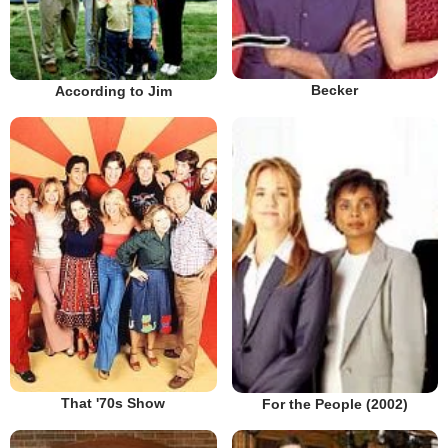
Becker
According to Jim
That '70s Show
For the People (2002)