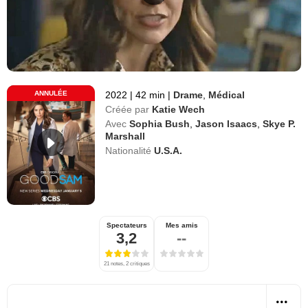
ANNULÉE
2022
|
42 min
|
Drame
,
Médical
Créée par
Katie Wech
Avec
Sophia Bush
,
Jason Isaacs
,
Skye P.
Marshall
Nationalité
U.S.A.
Spectateurs
Mes amis
3,2
--
21 notes, 2 critiques