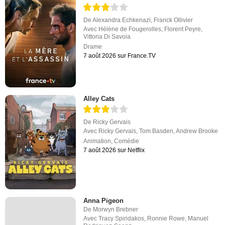
De
Alexandra Echkenazi
,
Franck Ollivier
Avec
Hélène de Fougerolles
,
Florent Peyre
,
Vittoria Di Savoia
Drame
7 août 2026 sur France.TV
Alley Cats
De
Ricky Gervais
Avec
Ricky Gervais
,
Tom Basden
,
Andrew Brooke
Animation
,
Comédie
7 août 2026 sur Netflix
Anna Pigeon
De
Morwyn Brebner
Avec
Tracy Spiridakos
,
Ronnie Rowe
,
Manuel