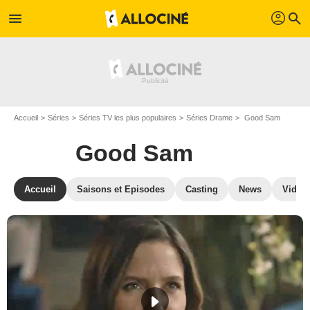
profil
menu
search
Accueil
Séries
Séries TV les plus populaires
Séries Drame
Good Sam
Good Sam
Accueil
Saisons et Episodes
Casting
News
Vidéo