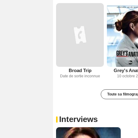
Broad Trip
Grey's An
Date de sortie inconnue
10 octobre 
Toute sa filmogra
Interviews