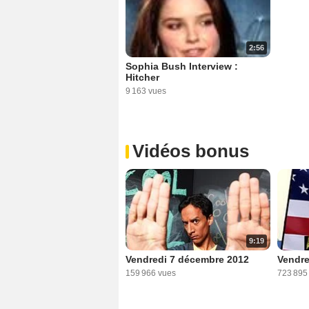
2:56
Sophia Bush Interview :
Hitcher
9 163 vues
Vidéos bonus
9:19
Vendredi 7 décembre 2012
Vendre
159 966 vues
723 895