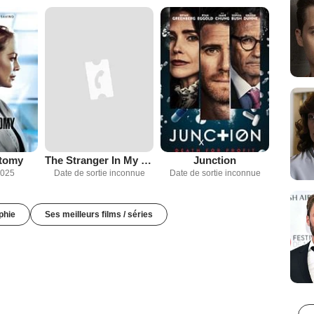
atomy
The Stranger In My Home
Junction
2025
Date de sortie inconnue
Date de sortie inconnue
phie
Ses meilleurs films / séries