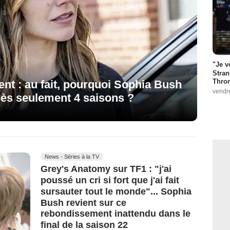
"Je v
Stran
Thro
nt : au fait, pourquoi Sophia Bush
vendr
après seulement 4 saisons ?
News - Séries à la TV
Grey's Anatomy sur TF1 : "j'ai
poussé un cri si fort que j'ai fait
sursauter tout le monde"... Sophia
Bush revient sur ce
rebondissement inattendu dans le
final de la saison 22