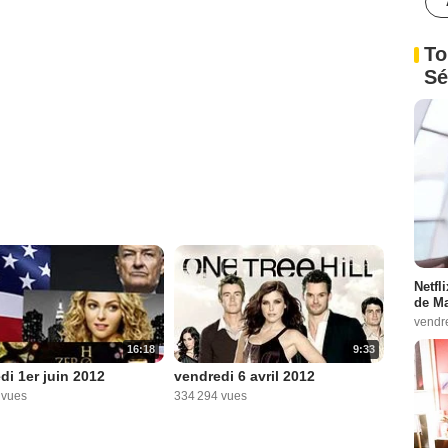
To
Sé
Netfl
de Ma
vendr
16:18
9:33
di 1er juin 2012
vendredi 6 avril 2012
 vues
334 294 vues