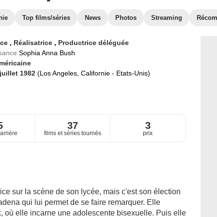
hie
Top films/séries
News
Photos
Streaming
Récom
ice
,
Réalisatrice
,
Productrice déléguée
ssance
Sophia Anna Bush
méricaine
juillet 1982
(Los Angeles, Californie - Etats-Unis)
5
37
3
arrière
films et séries tournés
prix
ice sur la scène de son lycée, mais c'est son élection
ena qui lui permet de se faire remarquer. Elle
 où elle incarne une adolescente bisexuelle. Puis elle