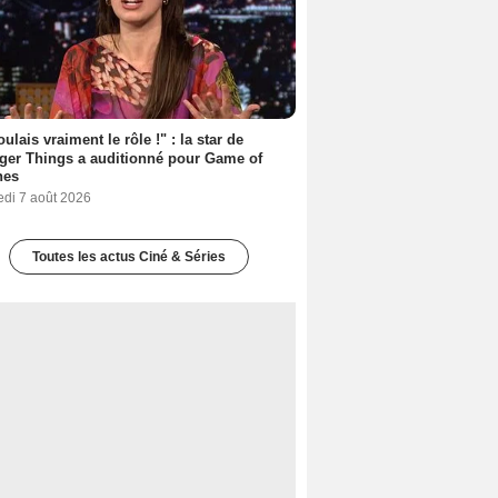
oulais vraiment le rôle !" : la star de
ger Things a auditionné pour Game of
nes
edi 7 août 2026
Toutes les actus Ciné & Séries