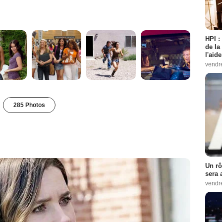
HPI :
de la
l'aid
vendr
285 Photos
Un rô
sera 
vendr