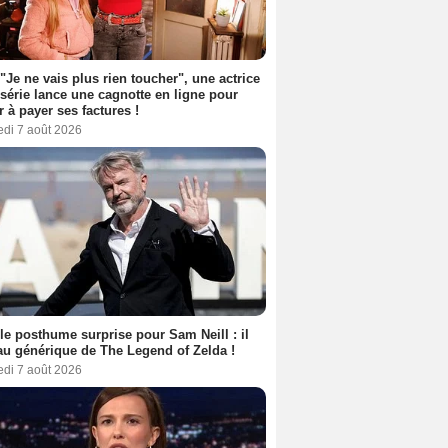
 "Je ne vais plus rien toucher", une actrice
 série lance une cagnotte en ligne pour
er à payer ses factures !
edi 7 août 2026
le posthume surprise pour Sam Neill : il
au générique de The Legend of Zelda !
edi 7 août 2026