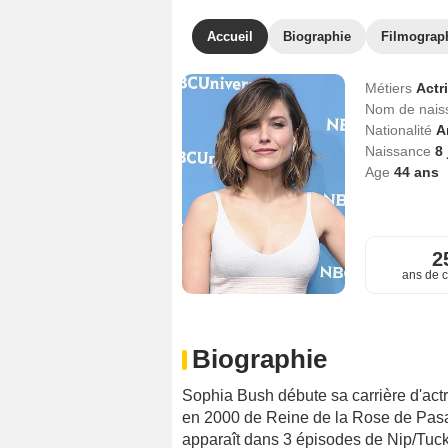
Accueil
Biographie
Filmograp
Métiers
Actr
Nom de nai
Nationalité
A
Naissance
8 
Age
44
ans
2
ans de c
Biographie
Sophia Bush débute sa carrière d'actr
en 2000 de Reine de la Rose de Pasad
apparaît dans 3 épisodes de Nip/Tuck,