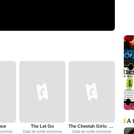
A 
nce
The Let Go
The Cheetah Girls: Next Gen
inconnue
Date de sortie inconnue
Date de sortie inconnue