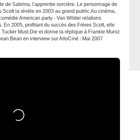
ale de Sabrina, l'apprentie sorcière. Le personnage de
s Scott la révèle en 2003 au grand public.Au cinéma,
 comédie American party - Van Wilder relations
 En 2005, profitant du succès des Frères Scott, elle
hn Tucker Must Die et donne la réplique à Frankie Muniz
Sean Bean en interview sur AlloCiné : Mai 2007