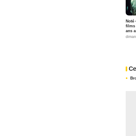
Noté 
films
ans a
diman
Ce
Br