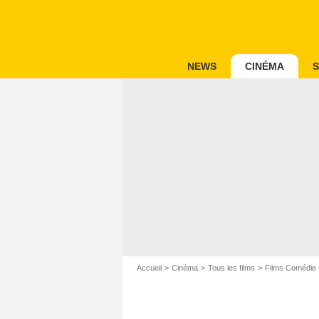
NEWS
CINÉMA
S
Accueil
Cinéma
Tous les films
Films Comédie