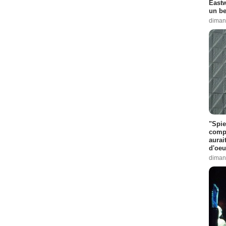
Eastw
un be
diman
"Spie
compl
aurai
d'oeu
diman