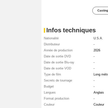
Casting
Infos techniques
Nationalité
U.S.A.
Distributeur
-
Année de production
2026
Date de sortie DVD
-
Date de sortie Blu-ray
-
Date de sortie VOD
-
Type de film
Long métr
Secrets de tournage
-
Budget
-
Langues
Anglais
Format production
-
Couleur
Couleur