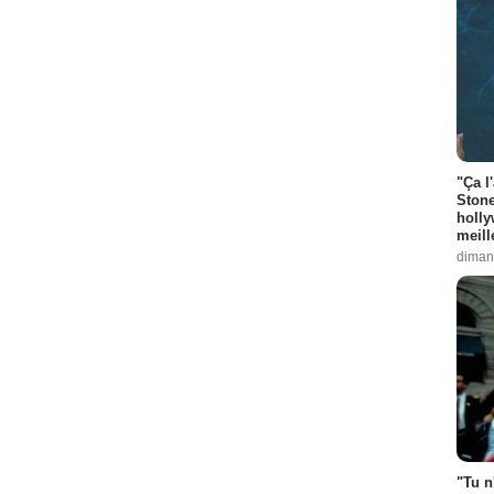
"Ça l
Stone
holly
meill
diman
"Tu n