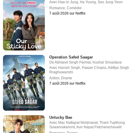
Avec
Hae-in Jung
,
Ha Young
,
Seo Jung-Yeon
Romance
,
Comédie
7 août 2026 sur Netflix
Operation Safed Saagar
De
Abhijeet Singh Parmar
,
Kushal Srivastava
Avec
Harssh Singh
,
Pawan Chopra
,
Adittya Singh
Rraghuwanshi
Action
,
Drame
7 août 2026 sur Netflix
Unlucky Bae
Avec
Mac Nattapat Nimjirawat
,
Tham Tupthong
Suwanrakanont
,
Aun Napat Patcharachavalit