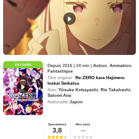
EN COURS
Depuis 2016
|
24 min
|
Action
,
Animation
,
Fantastique
Titre original :
Re:ZERO kara Hajimeru
Isekai Seikatsu
Avec
Yûsuke Kobayashi
,
Rie Takahashi
,
Satomi Arai
Nationalité
Japon
Spectateurs
Mes amis
3,8
--