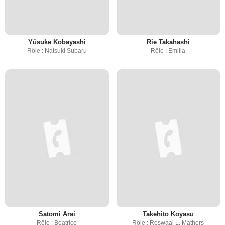
Yûsuke Kobayashi
Rie Takahashi
Rôle : Natsuki Subaru
Rôle : Emilia
Satomi Arai
Takehito Koyasu
Rôle : Beatrice
Rôle : Roswaal L. Mathers