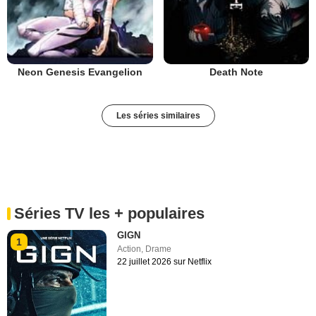
Neon Genesis Evangelion
Death Note
Les séries similaires
Séries TV les + populaires
GIGN
1
Action
,
Drame
22 juillet 2026 sur Netflix