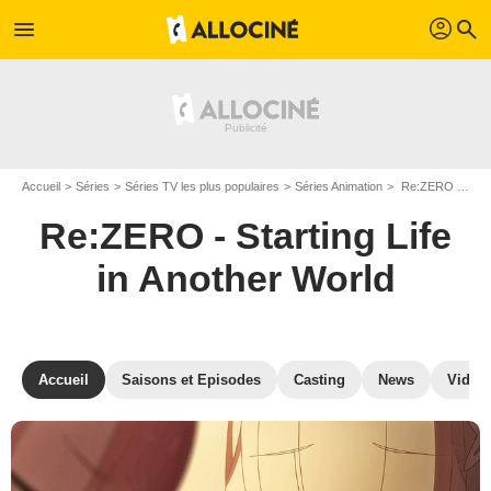
profil
menu
search
Accueil
Séries
Séries TV les plus populaires
Séries Animation
Re:ZERO - Starting Life in Another World
Re:ZERO - Starting Life
in Another World
Accueil
Saisons et Episodes
Casting
News
Vidéo