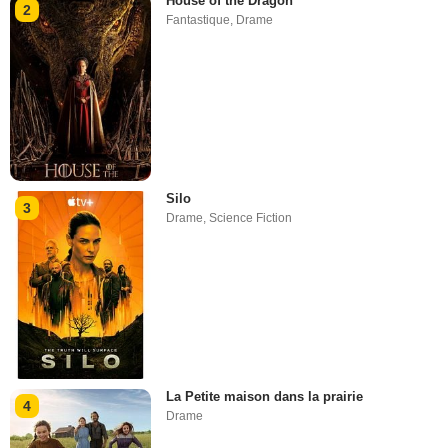
House of the Dragon
2
Fantastique
,
Drame
Silo
3
Drame
,
Science Fiction
La Petite maison dans la prairie
4
Drame