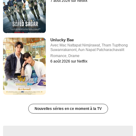
7 août 2026 sur Netflix
Unlucky Bae
Avec
Mac Nattapat Nimjirawat
,
Tham Tupthong
Suwanrakanont
,
Aun Napat Patcharachavalit
Romance
,
Drame
6 août 2026 sur Netflix
Nouvelles séries en ce moment à la TV