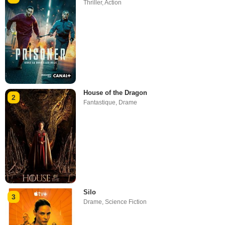
Thriller
,
Action
House of the Dragon
2
Fantastique
,
Drame
Silo
3
Drame
,
Science Fiction