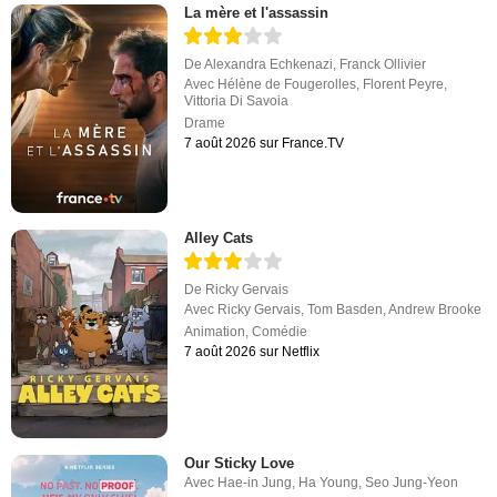
La mère et l'assassin
De
Alexandra Echkenazi
,
Franck Ollivier
Avec
Hélène de Fougerolles
,
Florent Peyre
,
Vittoria Di Savoia
Drame
7 août 2026 sur France.TV
Alley Cats
De
Ricky Gervais
Avec
Ricky Gervais
,
Tom Basden
,
Andrew Brooke
Animation
,
Comédie
7 août 2026 sur Netflix
Our Sticky Love
Avec
Hae-in Jung
,
Ha Young
,
Seo Jung-Yeon