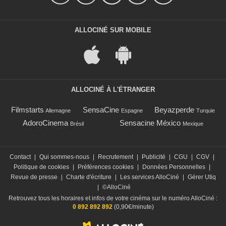
ALLOCINÉ SUR MOBILE
ALLOCINÉ À L'ÉTRANGER
Filmstarts
SensaCine
Beyazperde
Allemagne
Espagne
Turquie
AdoroCinema
Sensacine México
Brésil
Mexique
Contact
|
Qui sommes-nous
|
Recrutement
|
Publicité
|
CGU
|
CGV
|
Politique de cookies
|
Préférences cookies
|
Données Personnelles
|
Revue de presse
|
Charte d'écriture
|
Les services AlloCiné
|
Gérer Utiq
|
©AlloCiné
Retrouvez tous les horaires et infos de votre cinéma sur le numéro AlloCiné :
0 892 892 892
(0,90€/minute)