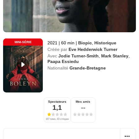
MINI-SÉRIE
2021
|
60 min
|
Biopic
,
Historique
Créée par
Eve Hedderwick Turner
Avec
Jodie Turner-Smith
,
Mark Stanley
,
Paapa Essiedu
Nationalité
Grande-Bretagne
Spectateurs
Mes amis
1,1
--
167 notes, 43 critiques