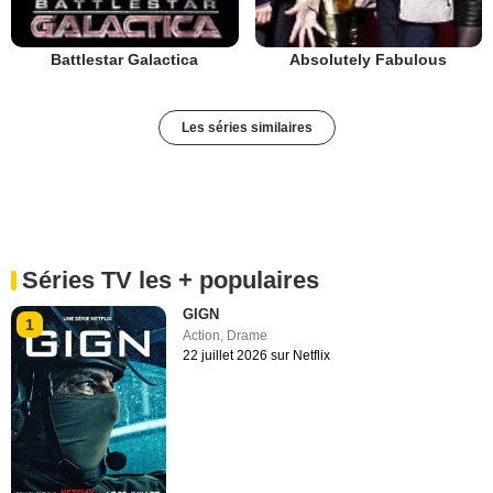
Battlestar Galactica
Absolutely Fabulous
Les séries similaires
Séries TV les + populaires
GIGN
1
Action
,
Drame
22 juillet 2026 sur Netflix