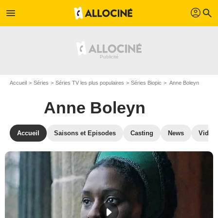
profil
menu
search
Accueil
Séries
Séries TV les plus populaires
Séries Biopic
Anne Boleyn
Anne Boleyn
Accueil
Saisons et Episodes
Casting
News
Vidéo