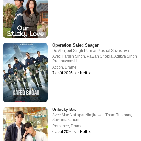
Operation Safed Saagar
De
Abhijeet Singh Parmar
,
Kushal Srivastava
Avec
Harssh Singh
,
Pawan Chopra
,
Adittya Singh
Rraghuwanshi
Action
,
Drame
7 août 2026 sur Netflix
Unlucky Bae
Avec
Mac Nattapat Nimjirawat
,
Tham Tupthong
Suwanrakanont
Romance
,
Drame
6 août 2026 sur Netflix