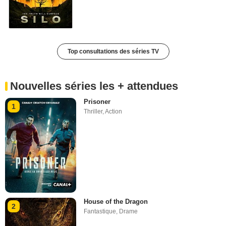
Top consultations des séries TV
Nouvelles séries les + attendues
Prisoner
1
Thriller
,
Action
House of the Dragon
2
Fantastique
,
Drame