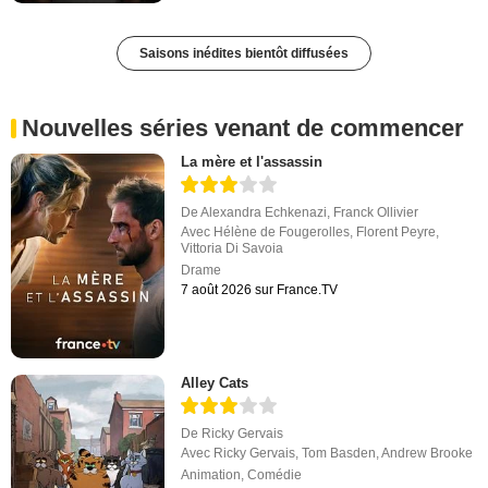
Saisons inédites bientôt diffusées
Nouvelles séries venant de commencer
La mère et l'assassin
De
Alexandra Echkenazi
,
Franck Ollivier
Avec
Hélène de Fougerolles
,
Florent Peyre
,
Vittoria Di Savoia
Drame
7 août 2026 sur France.TV
Alley Cats
De
Ricky Gervais
Avec
Ricky Gervais
,
Tom Basden
,
Andrew Brooke
Animation
,
Comédie