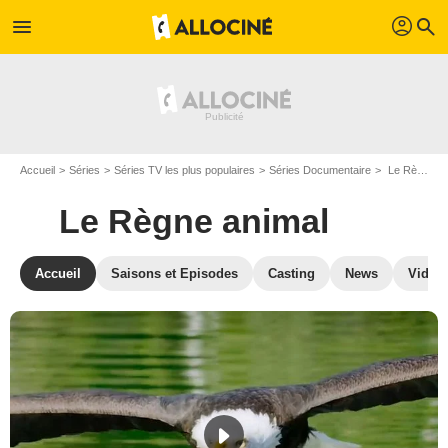
profil
menu
search
Accueil
Séries
Séries TV les plus populaires
Séries Documentaire
Le Règne animal
Le Règne animal
Accueil
Saisons et Episodes
Casting
News
Vidéo