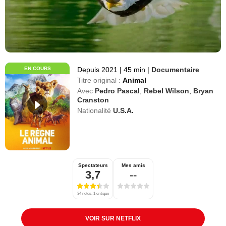
EN COURS
Depuis 2021
|
45 min
|
Documentaire
Titre original :
Animal
Avec
Pedro Pascal
,
Rebel Wilson
,
Bryan
Cranston
Nationalité
U.S.A.
Spectateurs
Mes amis
3,7
--
34 notes, 1 critique
VOIR SUR NETFLIX