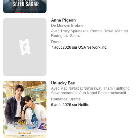
Anna Pigeon
De
Morwyn Brebner
Avec
Tracy Spiridakos
,
Ronnie Rowe
,
Manuel
Rodriguez-Saenz
Drame
7 août 2026 sur USA Network Inc.
Unlucky Bae
Avec
Mac Nattapat Nimjirawat
,
Tham Tupthong
Suwanrakanont
,
Aun Napat Patcharachavalit
Romance
,
Drame
6 août 2026 sur Netflix