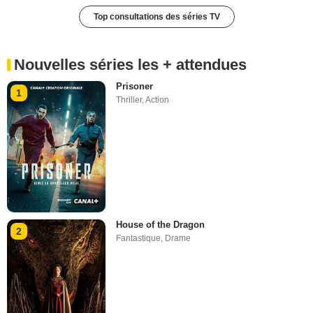
Top consultations des séries TV
Nouvelles séries les + attendues
Prisoner
1
Thriller
,
Action
House of the Dragon
2
Fantastique
,
Drame