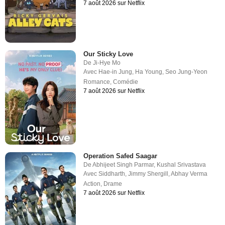
7 août 2026 sur Netflix
Our Sticky Love
De
Ji-Hye Mo
Avec
Hae-in Jung
,
Ha Young
,
Seo Jung-Yeon
Romance
,
Comédie
7 août 2026 sur Netflix
Operation Safed Saagar
De
Abhijeet Singh Parmar
,
Kushal Srivastava
Avec
Siddharth
,
Jimmy Shergill
,
Abhay Verma
Action
,
Drame
7 août 2026 sur Netflix