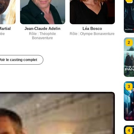
artial
Jean-Claude Adelin
Léa Bosco
dée
Rôle : Théophile
Rôle : Olympe Bonaventure
Bonaventure
2
Voir le casting complet
3
4