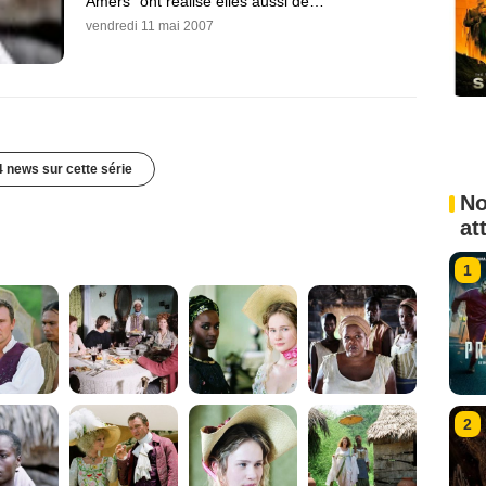
Amers" ont réalisé elles aussi de…
vendredi 11 mai 2007
4 news sur cette série
No
at
1
2