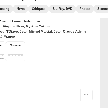
asting
News
Critiques
Blu-Ray, DVD
Photos
Secret
2 min
|
Drame
,
Historique
ar
Virginie Brac
,
Myriam Cottias
tou N'Diaye
,
Jean-Michel Martial
,
Jean-Claude Adelin
té
France
urs
Mes amis
--
tiques