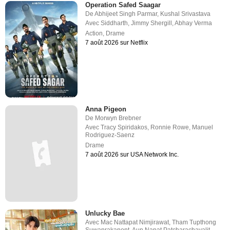
Operation Safed Saagar
De
Abhijeet Singh Parmar
,
Kushal Srivastava
Avec
Siddharth
,
Jimmy Shergill
,
Abhay Verma
Action
,
Drame
7 août 2026 sur Netflix
Anna Pigeon
De
Morwyn Brebner
Avec
Tracy Spiridakos
,
Ronnie Rowe
,
Manuel
Rodriguez-Saenz
Drame
7 août 2026 sur USA Network Inc.
Unlucky Bae
Avec
Mac Nattapat Nimjirawat
,
Tham Tupthong