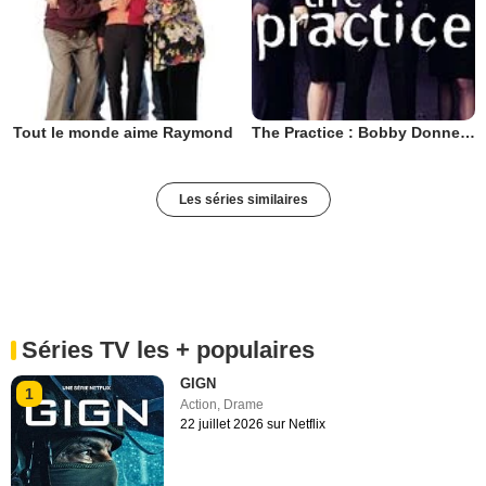
Tout le monde aime Raymond
The Practice : Bobby Donnell & associés
Les séries similaires
Séries TV les + populaires
GIGN
1
Action
,
Drame
22 juillet 2026 sur Netflix