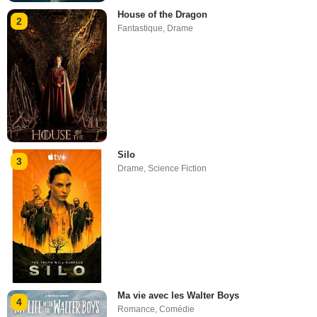
House of the Dragon
2
Fantastique
,
Drame
Silo
3
Drame
,
Science Fiction
Ma vie avec les Walter Boys
4
Romance
,
Comédie