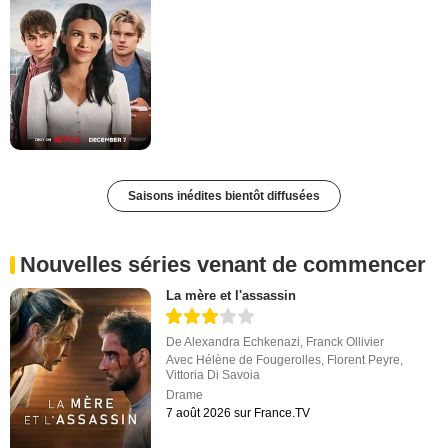
Saisons inédites bientôt diffusées
Nouvelles séries venant de commencer
La mère et l'assassin
De
Alexandra Echkenazi
,
Franck Ollivier
Avec
Hélène de Fougerolles
,
Florent Peyre
,
Vittoria Di Savoia
Drame
7 août 2026 sur France.TV