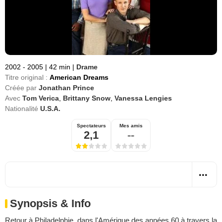
2002 - 2005
|
42 min
|
Drame
Titre original :
American Dreams
Créée par
Jonathan Prince
Avec
Tom Verica
,
Brittany Snow
,
Vanessa Lengies
Nationalité
U.S.A.
Spectateurs
Mes amis
2,1
--
Synopsis & Info
Retour à Philadelphie, dans l'Amérique des années 60 à travers la