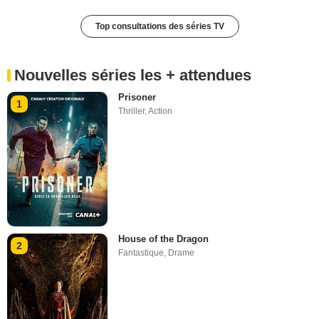
Top consultations des séries TV
Nouvelles séries les + attendues
Prisoner
1
Thriller
,
Action
House of the Dragon
2
Fantastique
,
Drame