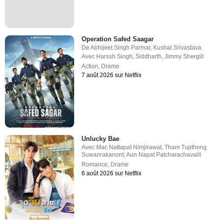
Operation Safed Saagar
De
Abhijeet Singh Parmar
,
Kushal Srivastava
Avec
Harssh Singh
,
Siddharth
,
Jimmy Shergill
Action
,
Drame
7 août 2026 sur Netflix
Unlucky Bae
Avec
Mac Nattapat Nimjirawat
,
Tham Tupthong
Suwanrakanont
,
Aun Napat Patcharachavalit
Romance
,
Drame
6 août 2026 sur Netflix