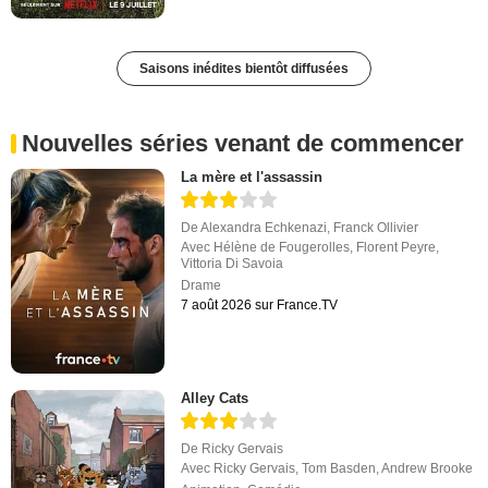
Saisons inédites bientôt diffusées
Nouvelles séries venant de commencer
La mère et l'assassin
De
Alexandra Echkenazi
,
Franck Ollivier
Avec
Hélène de Fougerolles
,
Florent Peyre
,
Vittoria Di Savoia
Drame
7 août 2026 sur France.TV
Alley Cats
De
Ricky Gervais
Avec
Ricky Gervais
,
Tom Basden
,
Andrew Brooke