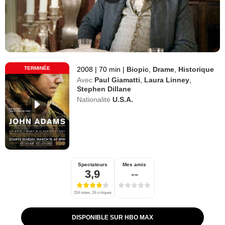
TERMINÉE
2008
|
70 min
|
Biopic
,
Drame
,
Historique
Avec
Paul Giamatti
,
Laura Linney
,
Stephen Dillane
Nationalité
U.S.A.
Spectateurs
Mes amis
3,9
--
154 notes, 19 critiques
DISPONIBLE SUR HBO MAX