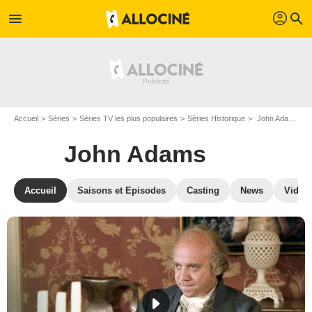
profil
menu
search
Accueil
Séries
Séries TV les plus populaires
Séries Historique
John Adams
John Adams
Accueil
Saisons et Episodes
Casting
News
Vidéo