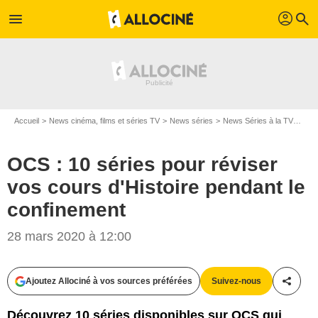
profil
menu
search
Accueil
News cinéma, films et séries TV
News séries
News Séries à la TV
OCS 
OCS : 10 séries pour réviser
vos cours d'Histoire pendant le
confinement
28 mars 2020 à 12:00
HBO / OCS
Ajoutez Allociné à vos sources préférées
Suivez-nous
Partag
Découvrez 10 séries disponibles sur OCS qui