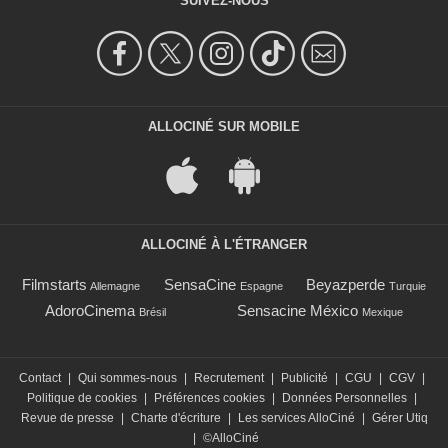
SUIVEZ-NOUS
ALLOCINÉ SUR MOBILE
ALLOCINÉ À L'ÉTRANGER
Filmstarts
SensaCine
Beyazperde
Allemagne
Espagne
Turquie
AdoroCinema
Sensacine México
Brésil
Mexique
Contact
|
Qui sommes-nous
|
Recrutement
|
Publicité
|
CGU
|
CGV
|
Politique de cookies
|
Préférences cookies
|
Données Personnelles
|
Revue de presse
|
Charte d'écriture
|
Les services AlloCiné
|
Gérer Utiq
|
©AlloCiné