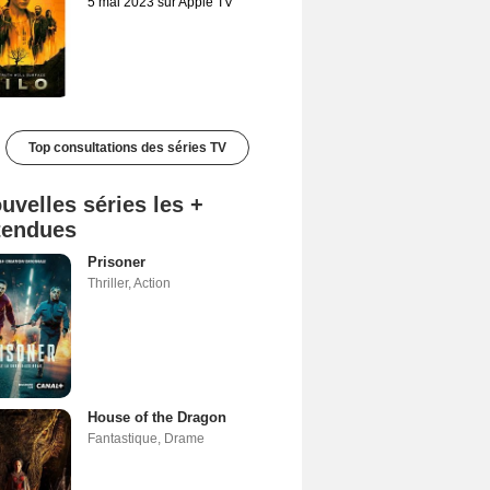
5 mai 2023 sur Apple TV
Top consultations des séries TV
uvelles séries les +
tendues
Prisoner
Thriller
,
Action
House of the Dragon
Fantastique
,
Drame