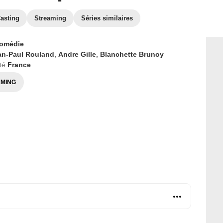
asting
Streaming
Séries similaires
omédie
an-Paul Rouland
,
Andre Gille
,
Blanchette Brunoy
té
France
MING