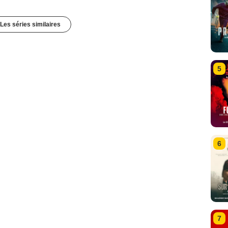
Les séries similaires
5
6
7