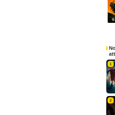
No
at
1
2