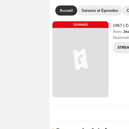
Accueil
Saisons et Episodes
C
TERMINÉE
1967
|
C
Avec
Je
Nationali
STREA