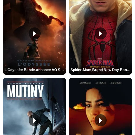
L'Odyssée Bande-annonce VO STFR
Spider-Man: Brand New Day Bande-annonce VO STFR