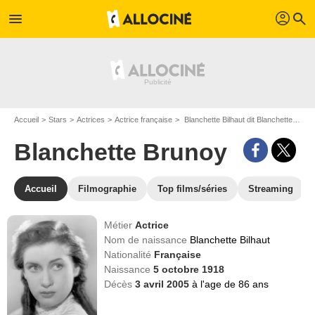
profil
menu
search
Accueil
Stars
Actrices
Actrice française
Blanchette Bilhaut dit Blanchette Brunoy
Blanchette Brunoy
Accueil
Filmographie
Top films/séries
Streaming
Métier
Actrice
Nom de naissance
Blanchette Bilhaut
Nationalité
Française
Naissance
5 octobre 1918
Décès
3 avril 2005
à l'age de 86 ans