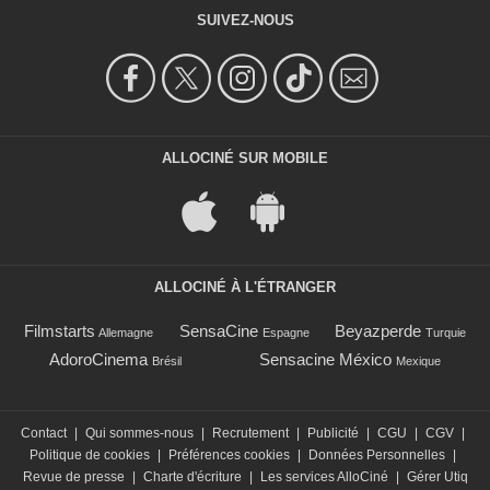
SUIVEZ-NOUS
ALLOCINÉ SUR MOBILE
ALLOCINÉ À L'ÉTRANGER
Filmstarts
SensaCine
Beyazperde
Allemagne
Espagne
Turquie
AdoroCinema
Sensacine México
Brésil
Mexique
Contact
|
Qui sommes-nous
|
Recrutement
|
Publicité
|
CGU
|
CGV
|
Politique de cookies
|
Préférences cookies
|
Données Personnelles
|
Revue de presse
|
Charte d'écriture
|
Les services AlloCiné
|
Gérer Utiq