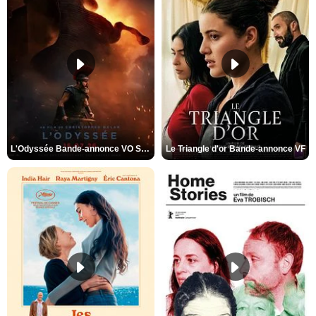
L'Odyssée Bande-annonce VO STFR
Le Triangle d'or Bande-annonce VF