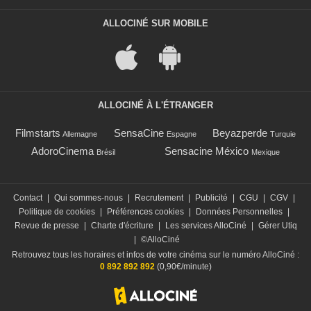
ALLOCINÉ SUR MOBILE
ALLOCINÉ À L'ÉTRANGER
Filmstarts
SensaCine
Beyazperde
Allemagne
Espagne
Turquie
AdoroCinema
Sensacine México
Brésil
Mexique
Contact
|
Qui sommes-nous
|
Recrutement
|
Publicité
|
CGU
|
CGV
|
Politique de cookies
|
Préférences cookies
|
Données Personnelles
|
Revue de presse
|
Charte d'écriture
|
Les services AlloCiné
|
Gérer Utiq
|
©AlloCiné
Retrouvez tous les horaires et infos de votre cinéma sur le numéro AlloCiné :
0 892 892 892
(0,90€/minute)