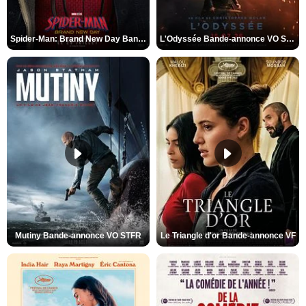
Spider-Man: Brand New Day Bande-annonce VO STFR
L'Odyssée Bande-annonce VO STFR
Mutiny Bande-annonce VO STFR
Le Triangle d'or Bande-annonce VF