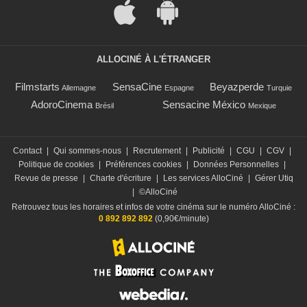
ALLOCINÉ À L'ÉTRANGER
Filmstarts
SensaCine
Beyazperde
Allemagne
Espagne
Turquie
AdoroCinema
Sensacine México
Brésil
Mexique
Contact
|
Qui sommes-nous
|
Recrutement
|
Publicité
|
CGU
|
CGV
|
Politique de cookies
|
Préférences cookies
|
Données Personnelles
|
Revue de presse
|
Charte d'écriture
|
Les services AlloCiné
|
Gérer Utiq
|
©AlloCiné
Retrouvez tous les horaires et infos de votre cinéma sur le numéro AlloCiné :
0 892 892 892
(0,90€/minute)