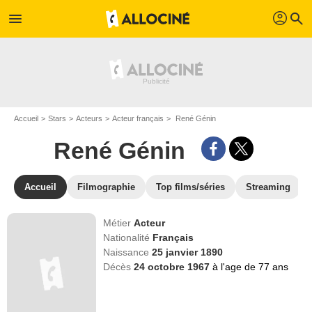
profil
menu
search
Accueil
Stars
Acteurs
Acteur français
René Génin
René Génin
Accueil
Filmographie
Top films/séries
Streaming
Métier
Acteur
Nationalité
Français
Naissance
25 janvier 1890
Décès
24 octobre 1967
à l'age de 77 ans