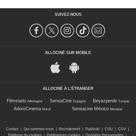
SUIVEZ-NOUS
ALLOCINÉ SUR MOBILE
ALLOCINÉ À L'ÉTRANGER
Filmstarts
SensaCine
Beyazperde
Allemagne
Espagne
Turquie
AdoroCinema
Sensacine México
Brésil
Mexique
Contact
|
Qui sommes-nous
|
Recrutement
|
Publicité
|
CGU
|
CGV
|
Politique de cookies
|
Préférences cookies
|
Données Personnelles
|