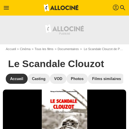
profil
menu
search
Accueil
Cinéma
Tous les films
Documentaires
Le Scandale Clouzot de Pierre-Henri Gibert
Le Scandale Clouzot
Accueil
Casting
VOD
Photos
Films similaires