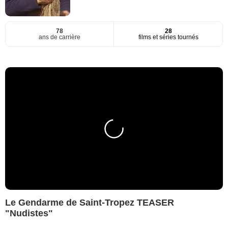
78
28
ans de carrière
films et séries tournés
Le Gendarme de Saint-Tropez TEASER
"Nudistes"