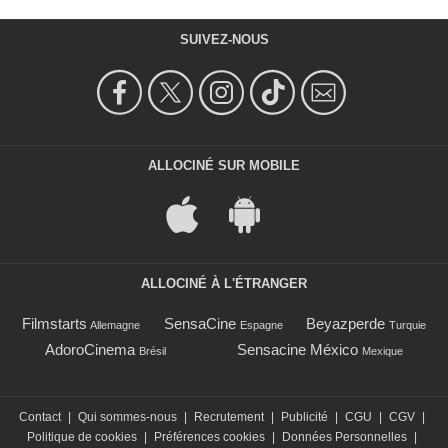
SUIVEZ-NOUS
ALLOCINÉ SUR MOBILE
ALLOCINÉ À L'ÉTRANGER
Filmstarts
SensaCine
Beyazperde
Allemagne
Espagne
Turquie
AdoroCinema
Sensacine México
Brésil
Mexique
Contact
|
Qui sommes-nous
|
Recrutement
|
Publicité
|
CGU
|
CGV
|
Politique de cookies
|
Préférences cookies
|
Données Personnelles
|