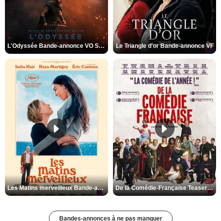
L'Odyssée Bande-annonce VO STFR
Le Triangle d'or Bande-annonce VF
Les Matins merveilleux Bande-annonce VF
De la Comédie-Française Teaser VF
Bandes-annonces à ne pas manquer