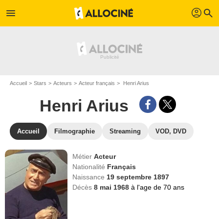
profil
menu
search
Accueil
Stars
Acteurs
Acteur français
Henri Arius
Henri Arius
Accueil
Filmographie
Streaming
VOD, DVD
Métier
Acteur
Nationalité
Français
Naissance
19 septembre 1897
Décès
8 mai 1968
à l'age de 70 ans