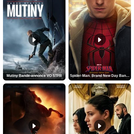
Mutiny Bande-annonce VO STFR
Spider-Man: Brand New Day Bande-annonce VO STFR