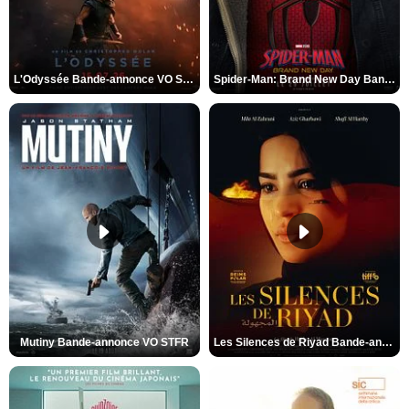
L'Odyssée Bande-annonce VO STFR
Spider-Man: Brand New Day Bande-annonce VO STFR
Mutiny Bande-annonce VO STFR
Les Silences de Riyad Bande-annonce VO STFR