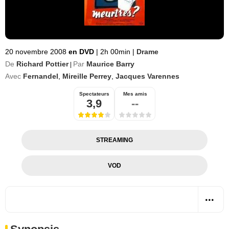
20 novembre 2008
en DVD
|
2h 00min
|
Drame
De
Richard Pottier
Par
Maurice Barry
|
Avec
Fernandel
,
Mireille Perrey
,
Jacques Varennes
Spectateurs
Mes amis
3,9
--
STREAMING
VOD