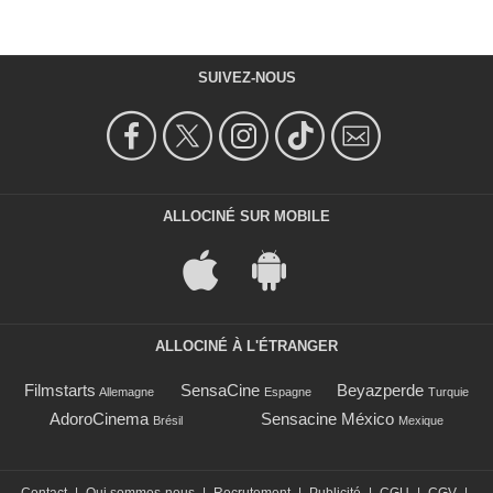
SUIVEZ-NOUS
ALLOCINÉ SUR MOBILE
ALLOCINÉ À L'ÉTRANGER
Filmstarts
SensaCine
Beyazperde
Allemagne
Espagne
Turquie
AdoroCinema
Sensacine México
Brésil
Mexique
Contact
|
Qui sommes-nous
|
Recrutement
|
Publicité
|
CGU
|
CGV
|