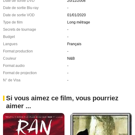
Date de sortie DVD
20/11/2008
Date de sortie Blu-ray
-
Date de sortie VOD
01/01/2020
Type de film
Long métrage
Secrets de tournage
-
Budget
-
Langues
Français
Format production
-
Couleur
N&B
Format audio
-
Format de projection
-
N° de Visa
-
Si vous aimez ce film, vous pourriez
aimer ...