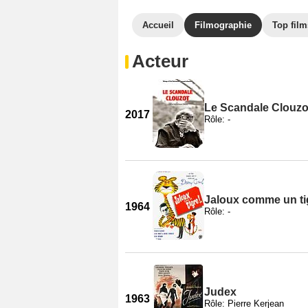
Accueil
Filmographie
Top film
Acteur
Le Scandale Clouzo
2017
Rôle: -
Jaloux comme un ti
1964
Rôle: -
Judex
1963
Rôle: Pierre Kerjean