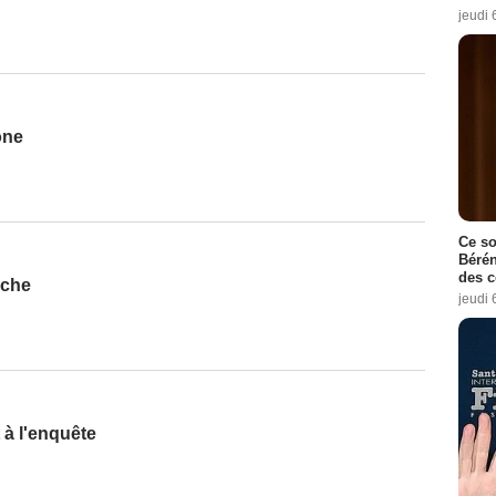
jeudi 
one
Ce so
Bérén
des 
nche
jeudi 
à l'enquête