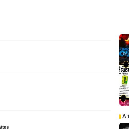
A 
ttes