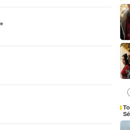
re
To
Sé