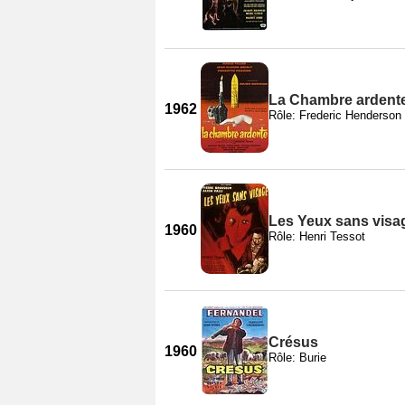
La Chambre ardent
1962
Rôle: Frederic Henderson
Les Yeux sans visa
1960
Rôle: Henri Tessot
Crésus
1960
Rôle: Burie