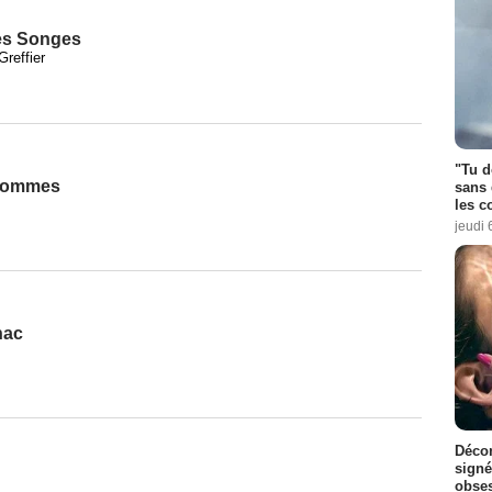
des Songes
Greffier
"Tu d
 hommes
sans 
les c
jeudi 
nac
Décon
signé
obse