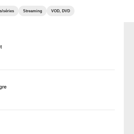
s/séries
Streaming
VOD, DVD
t
gre