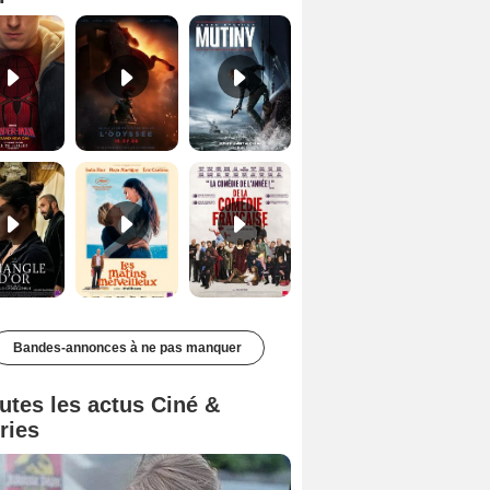
Le Triangle d'or Bande-annonce VF
Les Matins merveilleux Bande-annonce VF
De la Comédie-Française Teaser VF
Bandes-annonces à ne pas manquer
utes les actus Ciné &
ries