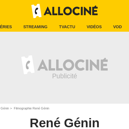
ÉRIES
STREAMING
TVACTU
VIDÉOS
VOD
 Génin
Filmographie René Génin
René Génin