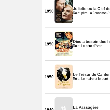
Juliette ou la Clef 
1950
Rôle: père La Jeunesse / 
Dieu a besoin des
1950
Rôle: Le père d'Yvon
Le Trésor de Cante
1950
Rôle: Le maire et le curé
La Passagère
1949