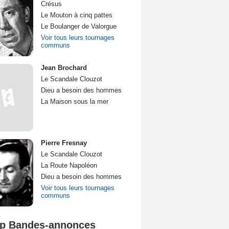
Crésus
Le Mouton à cinq pattes
Le Boulanger de Valorgue
Voir tous leurs tournages
communs
Jean Brochard
Le Scandale Clouzot
Dieu a besoin des hommes
La Maison sous la mer
Pierre Fresnay
Le Scandale Clouzot
La Route Napoléon
Dieu a besoin des hommes
Voir tous leurs tournages
communs
p Bandes-annonces
Spider-Man: Brand New Day Bande-annonce VO STFR
L'Odyssée Bande-annonce VO STFR
Mutiny Bande-annonce VO STFR