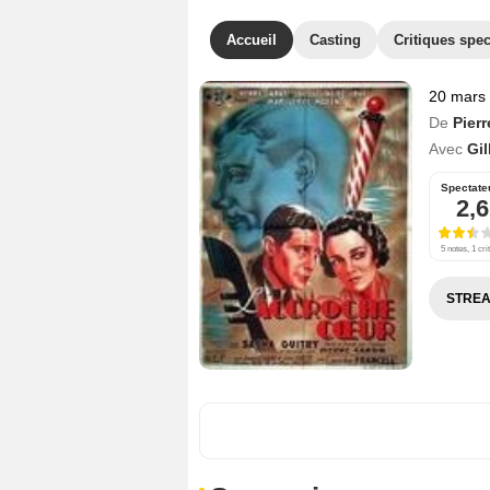
Accueil
Casting
Critiques spec
20 mars
De
Pier
Avec
Gi
Spectate
2,6
5 notes, 1 cri
STREA