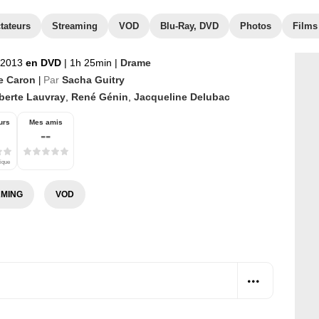
tateurs
Streaming
VOD
Blu-Ray, DVD
Photos
Films
 2013
en DVD
|
1h 25min
|
Drame
re Caron
Par
Sacha Guitry
|
lberte Lauvray
,
René Génin
,
Jacqueline Delubac
urs
Mes amis
--
tique
MING
VOD