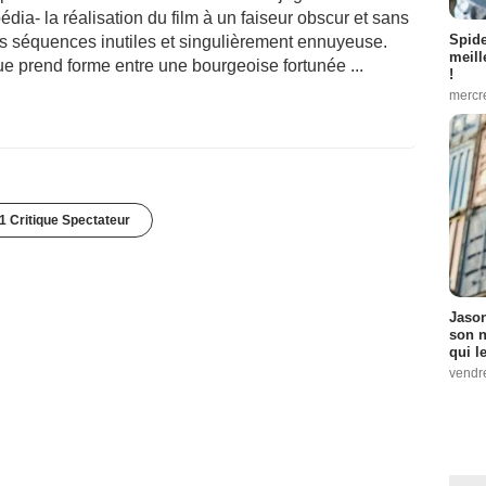
ia- la réalisation du film à un faiseur obscur et sans
Spid
es séquences inutiles et singulièrement ennuyeuse.
meill
e prend forme entre une bourgeoise fortunée ...
!
mercr
1 Critique Spectateur
Jason
son n
qui le
vendre