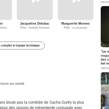
mercr
in
Jacqueline Delubac
Marguerite Moreno
rôleur
Rôle : Andrée Armand
Rôle : La joueuse
 complet et équipe technique
"Un h
risqu
des r
bel 
mercr
Suivre son activité
 sans doute pas la comédie de Sacha Guitry la plus
ié -pour des raisons de mésentente conjugale avec