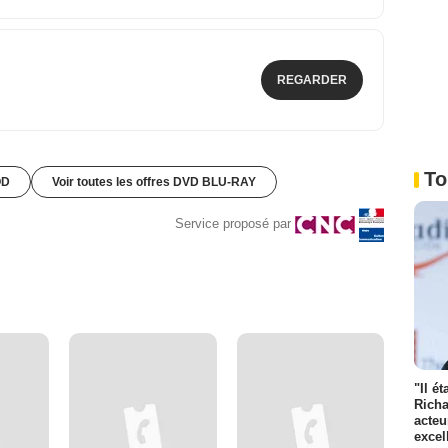
REGARDER
To
OD
Voir toutes les offres DVD BLU-RAY
Service proposé par
"Il é
Richa
acteu
excel