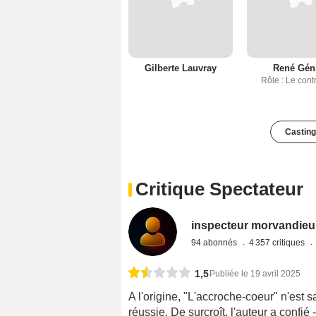
Gilberte Lauvray
René Gén
Rôle : Le cont
Casting
Critique Spectateur
inspecteur morvandieu
94 abonnés
4 357 critiques
1,5
Publiée le 19 avril 2025
A l'origine, "L'accroche-coeur" n'est
réussie. De surcroît, l'auteur a conf