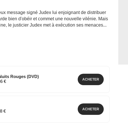
eux message signé Judex lui enjoignant de distribuer
rde bien d'obéir et commet une nouvelle vilénie. Mais
line, le justicier Judex met à exécution ses menaces...
 Nuits Rouges (DVD)
ACHETER
86 €
ACHETER
48 €