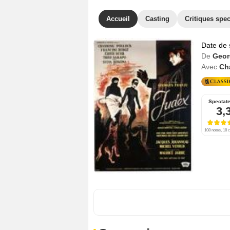
Accueil
Casting
Critiques spec
Date de 
De
Geor
Avec
Ch
Spectat
3,
108 notes, 18 c