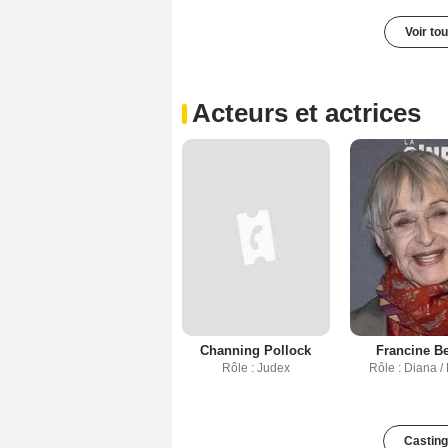
Voir to
Acteurs et actrices
Channing Pollock
Francine B
Rôle : Judex
Rôle : Diana /
Casting