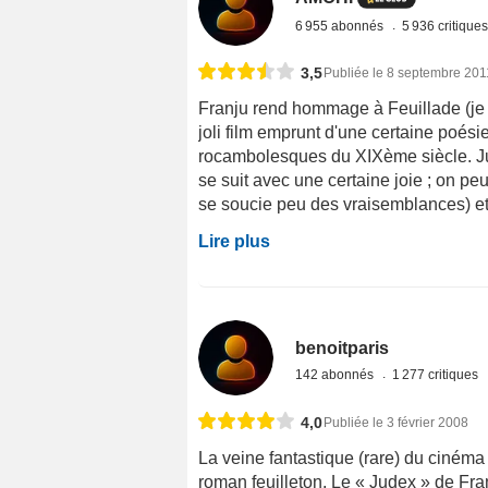
6 955 abonnés
5 936 critique
3,5
Publiée le 8 septembre 201
Franju rend hommage à Feuillade (je n
joli film emprunt d'une certaine poési
rocambolesques du XIXème siècle. Jud
se suit avec une certaine joie ; on pe
se soucie peu des vraisemblances) et 
Lire plus
benoitparis
142 abonnés
1 277 critiques
4,0
Publiée le 3 février 2008
La veine fantastique (rare) du cinéma 
roman feuilleton. Le « Judex » de Fra