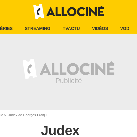
ÉRIES
STREAMING
TVACTU
VIDÉOS
VOD
ue
Judex de Georges Franju
Judex