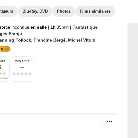
tateurs
Blu-Ray, DVD
Photos
Films similaires
sortie inconnue
en salle
|
1h 35min
|
Fantastique
ges Franju
anning Pollock
,
Francine Bergé
,
Michel Vitold
eurs
Mes amis
3
--
ritiques