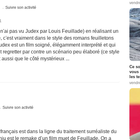
vendr
s
Suivre son activité
1
'ai pas vu Judex par Louis Feuillade) en réalisant un
e, c'est vraiment dans le style des romans feuilletons
ex est un film soigné, élégamment interprété et qui
ut regretter par contre un scénario peu élaboré (ce style
aussi que le côté mystérieux ...
Ce so
vous 
les t
vendr
Suivre son activité
français est dans la ligne du traitement surréaliste du
nju est le remake d’un film muet de Feuillade. On a