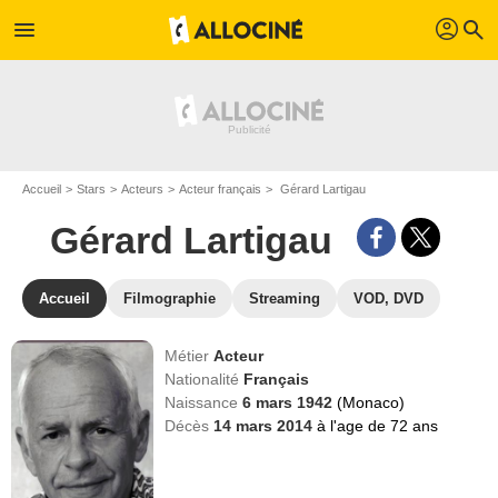
profil
menu
search
Accueil
Stars
Acteurs
Acteur français
Gérard Lartigau
Gérard Lartigau
Accueil
Filmographie
Streaming
VOD, DVD
Métier
Acteur
Nationalité
Français
Naissance
6 mars 1942
(Monaco)
Décès
14 mars 2014
à l'age de 72 ans