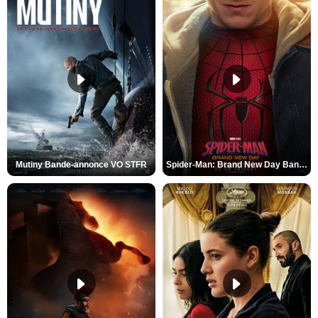
Mutiny Bande-annonce VO STFR
Spider-Man: Brand New Day Bande-annonce VO STFR