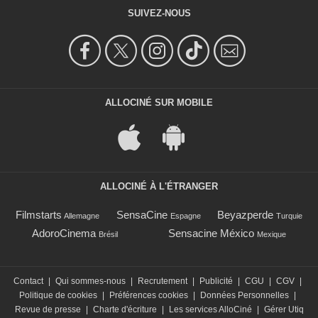
SUIVEZ-NOUS
ALLOCINÉ SUR MOBILE
ALLOCINÉ À L'ÉTRANGER
Filmstarts
SensaCine
Beyazperde
Allemagne
Espagne
Turquie
AdoroCinema
Sensacine México
Brésil
Mexique
Contact
|
Qui sommes-nous
|
Recrutement
|
Publicité
|
CGU
|
CGV
|
Politique de cookies
|
Préférences cookies
|
Données Personnelles
|
Revue de presse
|
Charte d'écriture
|
Les services AlloCiné
|
Gérer Utiq