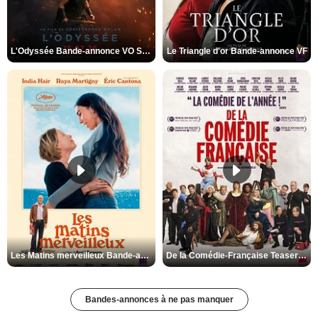
L'Odyssée Bande-annonce VO STFR
Le Triangle d'or Bande-annonce VF
Les Matins merveilleux Bande-annonce VF
De la Comédie-Française Teaser VF
Bandes-annonces à ne pas manquer