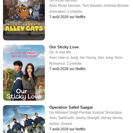
De
Ricky Gervais
Avec
Ricky Gervais
,
Tom Basden
,
Andrew Brooke
Animation
,
Comédie
7 août 2026 sur Netflix
Our Sticky Love
De
Ji-Hye Mo
Avec
Hae-in Jung
,
Ha Young
,
Seo Jung-Yeon
Romance
,
Comédie
7 août 2026 sur Netflix
Operation Safed Saagar
De
Abhijeet Singh Parmar
,
Kushal Srivastava
Avec
Siddharth
,
Jimmy Shergill
,
Abhay Verma
Action
,
Drame
7 août 2026 sur Netflix