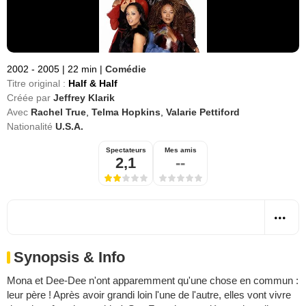
2002 - 2005
|
22 min
|
Comédie
Titre original :
Half & Half
Créée par
Jeffrey Klarik
Avec
Rachel True
,
Telma Hopkins
,
Valarie Pettiford
Nationalité
U.S.A.
Spectateurs
Mes amis
2,1
--
Synopsis & Info
Mona et Dee-Dee n'ont apparemment qu'une chose en commun :
leur père ! Après avoir grandi loin l'une de l'autre, elles vont vivre