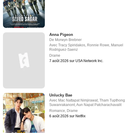
Anna Pigeon
De
Morwyn Brebner
Avec
Tracy Spiridakos
,
Ronnie Rowe
,
Manuel
Rodriguez-Saenz
Drame
7 août 2026 sur USA Network Inc.
Unlucky Bae
Avec
Mac Nattapat Nimjirawat
,
Tham Tupthong
Suwanrakanont
,
Aun Napat Patcharachavalit
Romance
,
Drame
6 août 2026 sur Netflix