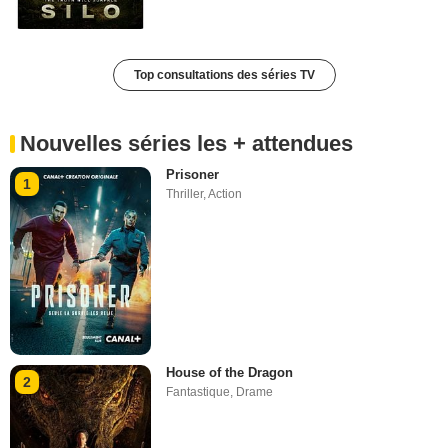
Top consultations des séries TV
Nouvelles séries les + attendues
Prisoner
1
Thriller
,
Action
House of the Dragon
2
Fantastique
,
Drame