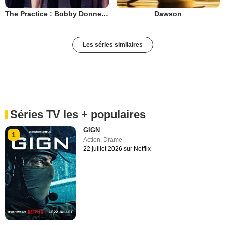
The Practice : Bobby Donnell & associés
Dawson
Les séries similaires
Séries TV les + populaires
GIGN
1
Action
,
Drame
22 juillet 2026 sur Netflix