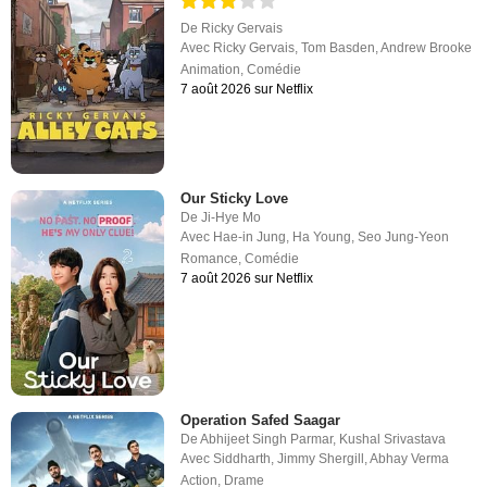
De
Ricky Gervais
Avec
Ricky Gervais
,
Tom Basden
,
Andrew Brooke
Animation
,
Comédie
7 août 2026 sur Netflix
Our Sticky Love
De
Ji-Hye Mo
Avec
Hae-in Jung
,
Ha Young
,
Seo Jung-Yeon
Romance
,
Comédie
7 août 2026 sur Netflix
Operation Safed Saagar
De
Abhijeet Singh Parmar
,
Kushal Srivastava
Avec
Siddharth
,
Jimmy Shergill
,
Abhay Verma
Action
,
Drame