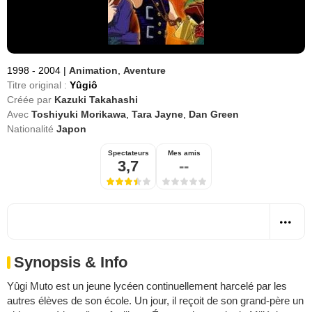
1998 - 2004
|
Animation
,
Aventure
Titre original :
Yûgiô
Créée par
Kazuki Takahashi
Avec
Toshiyuki Morikawa
,
Tara Jayne
,
Dan Green
Nationalité
Japon
Spectateurs
Mes amis
3,7
--
Synopsis & Info
Yûgi Muto est un jeune lycéen continuellement harcelé par les
autres élèves de son école. Un jour, il reçoit de son grand-père un