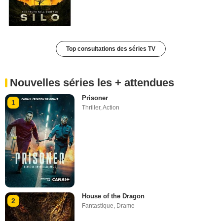
Top consultations des séries TV
Nouvelles séries les + attendues
Prisoner
1
Thriller
,
Action
House of the Dragon
2
Fantastique
,
Drame