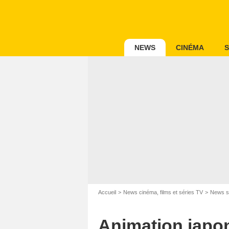
NEWS
CINÉMA
S
Accueil
News cinéma, films et séries TV
News s
Animation japon