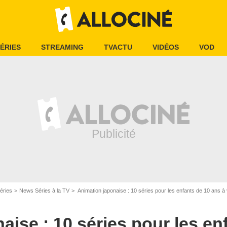
ÉRIES
STREAMING
TVACTU
VIDÉOS
VOD
D.R.
éries
News Séries à la TV
Animation japonaise : 10 séries pour les enfants de 10 ans à
aise : 10 séries pour les en