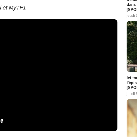
dans 
ll et MyTF1
[SPO
jeudi 
Ici t
l'épi
[SPO
jeudi 